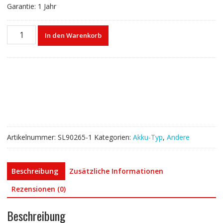
Garantie: 1 Jahr
Akku
In den Warenkorb
für
ZEBRA
BT-
000418
MC2X-
35MA-
01
Menge
Artikelnummer:
SL90265-1
Kategorien:
Akku-Typ
,
Andere
Beschreibung
Zusätzliche Informationen
Rezensionen (0)
Beschreibung