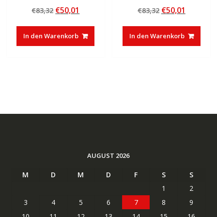
Bewertet mit
Bewertet mit
Ursprünglicher
Aktueller
Ursprünglicher
Aktuelle
€
50,01
€
50,01
€
83,32
€
83,32
5.00
5.00
von 5
von 5
Preis
Preis
Preis
Preis
war:
ist:
war:
ist:
In den Warenkorb
In den Warenkorb
€83,32
€50,01.
€83,32
€50,01.
AUGUST 2026
M
D
M
D
F
S
S
1
2
3
4
5
6
7
8
9
10
11
12
13
14
15
16