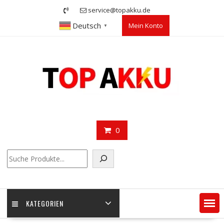
Skip
service@topakku.de
to
Deutsch
Mein Konto
content
▼
0
Suchen
KATEGORIEN