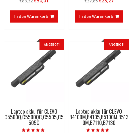
Ursprünglicher
Aktueller
Ursprünglicher
Aktuelle
€
50,01
€
23,27
€
83,32
€
37,85
4.50
4.50
von 5
von 5
Preis
Preis
Preis
Preis
war:
ist:
war:
ist:
In den Warenkorb
In den Warenkorb
€83,32
€50,01.
€37,85
€23,27.
ANGEBOT!
ANGEBOT!
Laptop akku für CLEVO
Laptop akku für CLEVO
C5500Q,C5500QC,C5505,C5
B4100M,B4105,B5100M,B513
505C
0M,B7110,B7130