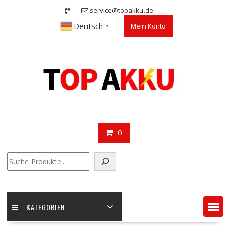
Skip
service@topakku.de
to
Deutsch
Mein Konto
content
▼
0
Suchen
KATEGORIEN