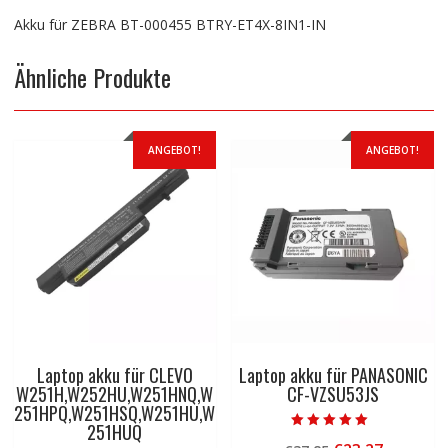
Akku für ZEBRA BT-000455 BTRY-ET4X-8IN1-IN
Ähnliche Produkte
ANGEBOT!
ANGEBOT!
Laptop akku für CLEVO
Laptop akku für PANASONIC
W251H,W252HU,W251HNQ,W
CF-VZSU53JS
251HPQ,W251HSQ,W251HU,W
251HUQ
Bewertet mit