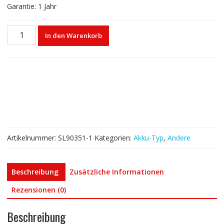
Garantie: 1 Jahr
Akku
In den Warenkorb
für
ZEBRA
BT-
000455
BTRY-
ET4X-
8IN1-
IN
Menge
Artikelnummer:
SL90351-1
Kategorien:
Akku-Typ
,
Andere
Beschreibung
Zusätzliche Informationen
Rezensionen (0)
Beschreibung