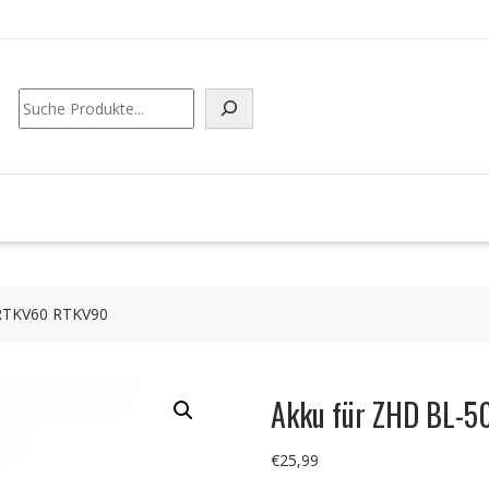
Suchen
 RTKV60 RTKV90
Akku für ZHD BL-
€
25,99