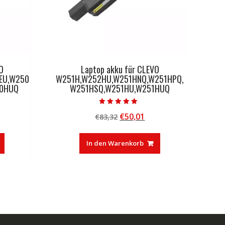
O
Laptop akku für CLEVO
EU,W250
W251H,W252HU,W251HNQ,W251HPQ,
50HUQ
W251HSQ,W251HU,W251HUQ
Bewertet mit
licher
tueller
Ursprünglicher
Aktueller
€
50,01
€
83,32
5.00
von 5
eis
Preis
Preis
:
war:
ist:
In den Warenkorb
0,01.
€83,32
€50,01.