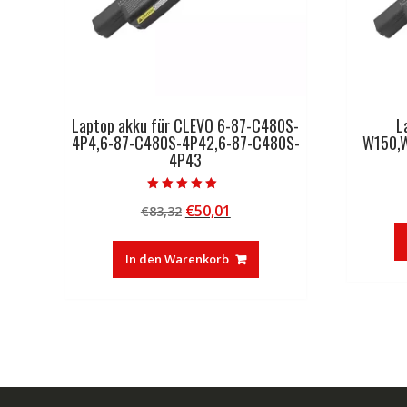
Laptop akku für CLEVO 6-87-C480S-
L
4P4,6-87-C480S-4P42,6-87-C480S-
W150,
4P43
Bewertet mit
Ursprünglicher
Aktueller
€
50,01
€
83,32
5.00
von 5
Preis
Preis
war:
ist:
In den Warenkorb
€83,32
€50,01.