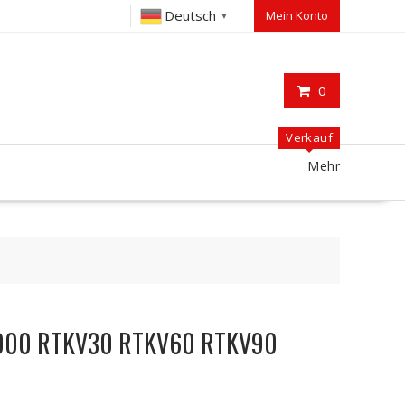
Deutsch
Mein Konto
▼
0
Verkauf
Mehr
5000 RTKV30 RTKV60 RTKV90