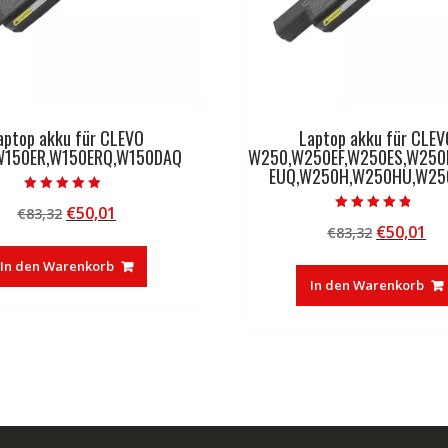
aptop akku für CLEVO
Laptop akku für CLEV
W150ER,W150ERQ,W150DAQ
W250,W250EF,W250ES,W250
EUQ,W250H,W250HU,W2
Bewertet mit
Ursprünglicher
Aktueller
€
50,01
€
83,32
5.00
Bewertet mit
von 5
Ursprüng
Ak
€
50,01
Preis
Preis
€
83,32
4.50
von 5
Preis
Pr
war:
ist:
In den Warenkorb
war:
ist
€83,32
€50,01.
In den Warenkorb
€83,32
€5