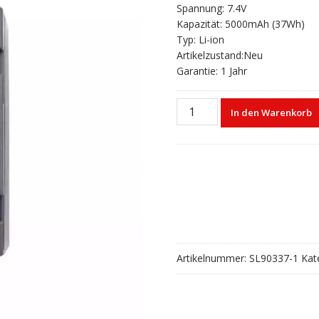
Spannung: 7.4V
Kapazität: 5000mAh (37Wh)
Typ: Li-ion
Artikelzustand:Neu
Garantie: 1 Jahr
Akku
In den Warenkorb
für
ZHD
BL-
5000
RTKV30
RTKV60
RTKV90
Menge
Artikelnummer:
SL90337-1
Kat