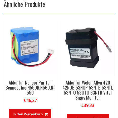
Ähnliche Produkte
Akku für Nellcor Puritan
Akku für Welch Allyn 420
Bennett Inc N550B,N560,N-
42NOB 53NOP 53NTB 53NTL
550
53NTO 53OTO 63NTB Vital
Signs Monitor
€
46,27
€
39,33
In den Warenkorb