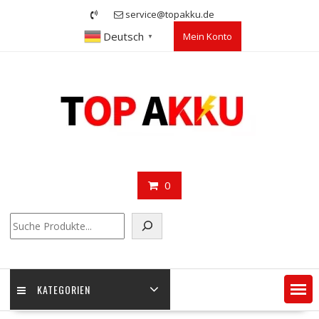
Skip
service@topakku.de
to
Deutsch
Mein Konto
content
▼
0
Suchen
KATEGORIEN