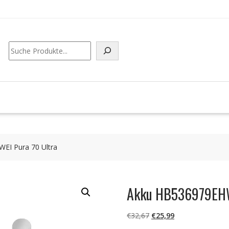
Suchen
EI Pura 70 Ultra
Akku HB536979EHW-
Ursprünglicher
Aktueller
€
32,67
€
25,99
Preis
Preis