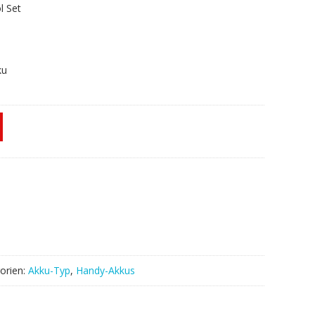
l Set
ku
orien:
Akku-Typ
,
Handy-Akkus