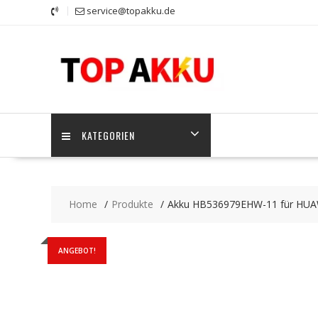
Skip
service@topakku.de
to
content
KATEGORIEN
Home
Produkte
Akku HB536979EHW-11 für HUAW
ANGEBOT!