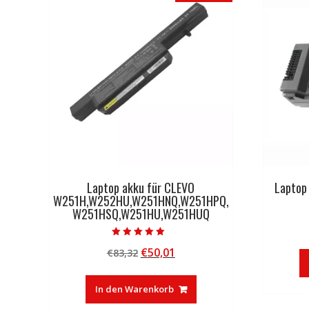
Laptop akku für CLEVO
Laptop
W251H,W252HU,W251HNQ,W251HPQ,
W251HSQ,W251HU,W251HUQ
Bewertet mit
Ursprünglicher
Aktueller
€
50,01
€
83,32
5.00
von 5
Preis
Preis
war:
ist:
In den Warenkorb
€83,32
€50,01.