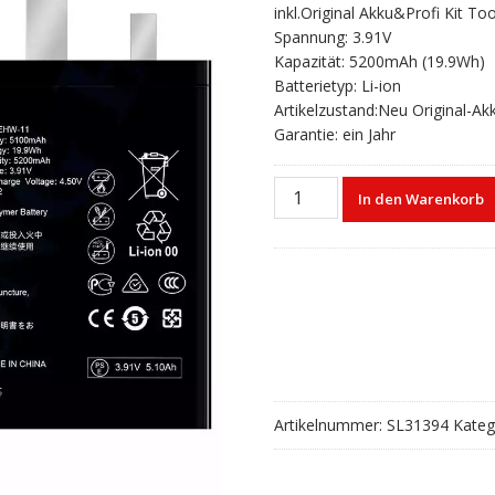
inkl.Original Akku&Profi Kit Too
war:
ist:
Spannung: 3.91V
€32,67
€25,99.
Kapazität: 5200mAh (19.9Wh)
Batterietyp: Li-ion
Artikelzustand:Neu Original-Ak
Garantie: ein Jahr
Akku
In den Warenkorb
HB536979EHW-
11
für
HUAWEI
Pura
70
Ultra
Menge
Artikelnummer:
SL31394
Kateg