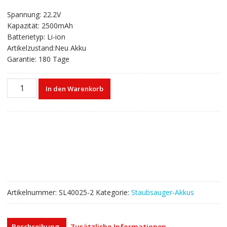
Preis
Preis
Spannung: 22.2V
war:
ist:
Kapazität: 2500mAh
€54,29
€38,78.
Batterietyp: Li-ion
Artikelzustand:Neu Akku
Garantie: 180 Tage
Kabelloser
In den Warenkorb
Staubsauger
akku
für
Dyson
917083-
01
917083-
03
17083-
Artikelnummer:
SL40025-2
Kategorie:
Staubsauger-Akkus
2811
17083-
4211
Beschreibung
Zusätzliche Informationen