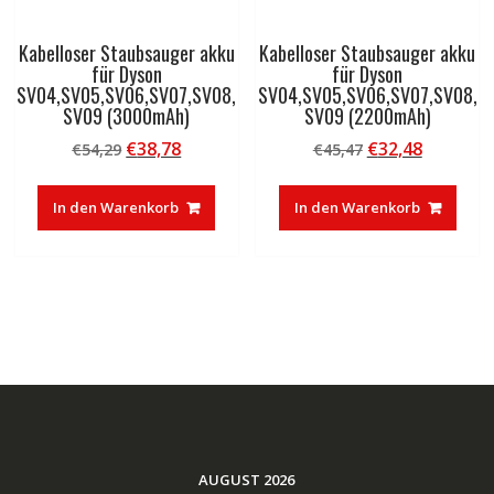
Kabelloser Staubsauger akku
Kabelloser Staubsauger akku
für Dyson
für Dyson
SV04,SV05,SV06,SV07,SV08,
SV04,SV05,SV06,SV07,SV08,
SV09 (3000mAh)
SV09 (2200mAh)
Ursprünglicher
Aktueller
Ursprünglicher
Aktuelle
€
38,78
€
32,48
€
54,29
€
45,47
Preis
Preis
Preis
Preis
war:
ist:
war:
ist:
In den Warenkorb
In den Warenkorb
€54,29
€38,78.
€45,47
€32,48.
AUGUST 2026