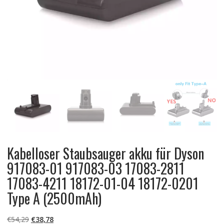
Kabelloser Staubsauger akku für Dyson
917083-01 917083-03 17083-2811
17083-4211 18172-01-04 18172-0201
Type A (2500mAh)
Ursprünglicher
Aktueller
€
54,29
€
38,78