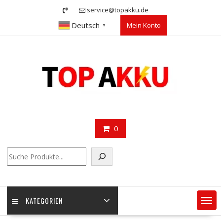
Skip
service@topakku.de
to
Deutsch
Mein Konto
content
▼
0
Suchen
KATEGORIEN