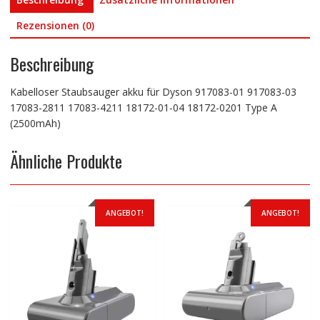
18172-
01-
Rezensionen (0)
04
18172-
Beschreibung
0201
Type
Kabelloser Staubsauger akku für Dyson 917083-01 917083-03
A
17083-2811 17083-4211 18172-01-04 18172-0201 Type A
(2500mAh)
(2500mAh)
Menge
Ähnliche Produkte
ANGEBOT!
ANGEBOT!