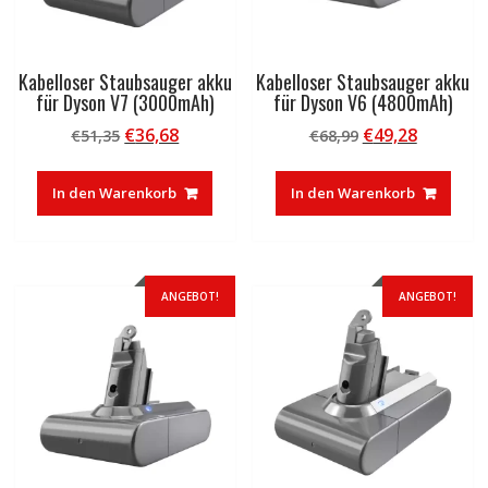
Kabelloser Staubsauger akku
Kabelloser Staubsauger akku
für Dyson V7 (3000mAh)
für Dyson V6 (4800mAh)
Ursprünglicher
Aktueller
Ursprünglicher
Aktuelle
€
36,68
€
49,28
€
51,35
€
68,99
Preis
Preis
Preis
Preis
war:
ist:
war:
ist:
In den Warenkorb
In den Warenkorb
€51,35
€36,68.
€68,99
€49,28.
ANGEBOT!
ANGEBOT!