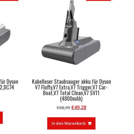
für Dyson
Kabelloser Staubsauger akku für Dyson
2,DC74
V7 Fluffy,V7 Extra,V7 Trigger,V7 Car-
Boat,V7 Total Clean,V7 SV11
(4800mAh)
licher
tueller
Ursprünglicher
Aktueller
€
49,28
eis
€
68,99
Preis
Preis
:
war:
ist:
6,68.
In den Warenkorb
€68,99
€49,28.