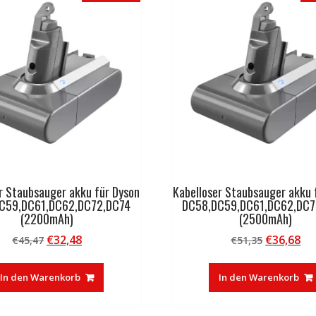
r Staubsauger akku für Dyson
Kabelloser Staubsauger akku 
C59,DC61,DC62,DC72,DC74
DC58,DC59,DC61,DC62,DC7
(2200mAh)
(2500mAh)
Ursprünglicher
Aktueller
Ursprüng
Ak
€
32,48
€
36,68
€
45,47
€
51,35
Preis
Preis
Preis
Pr
war:
ist:
war:
ist
In den Warenkorb
In den Warenkorb
€45,47
€32,48.
€51,35
€3