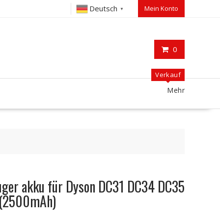
Deutsch
Mein Konto
▼
0
Verkauf
Mehr
uger akku für Dyson DC31 DC34 DC35
 (2500mAh)