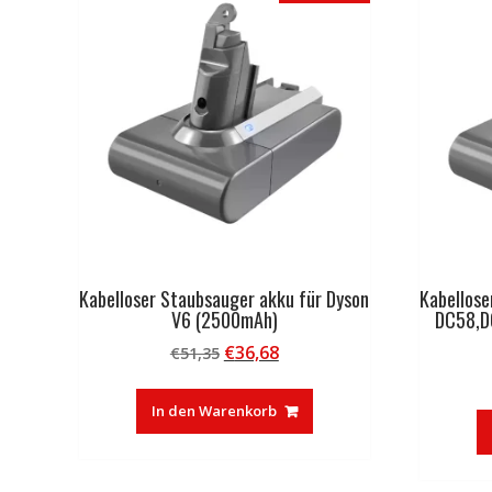
Kabelloser Staubsauger akku für Dyson
Kabellose
V6 (2500mAh)
DC58,D
Ursprünglicher
Aktueller
€
36,68
€
51,35
Preis
Preis
war:
ist:
In den Warenkorb
€51,35
€36,68.