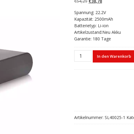
Ursprünglicher
Aktueller
€
54,29
€
38,78
Preis
Preis
Spannung: 22.2V
war:
ist:
Kapazität: 2500mAh
€54,29
€38,78.
Batterietyp: Li-ion
Artikelzustand:Neu Akku
Garantie: 180 Tage
Kabelloser
In den Warenkorb
Staubsauger
akku
für
Dyson
DC31
DC34
DC35
DC44
DC45
Artikelnummer:
SL40025-1
Kat
Type
A
(2500mAh)