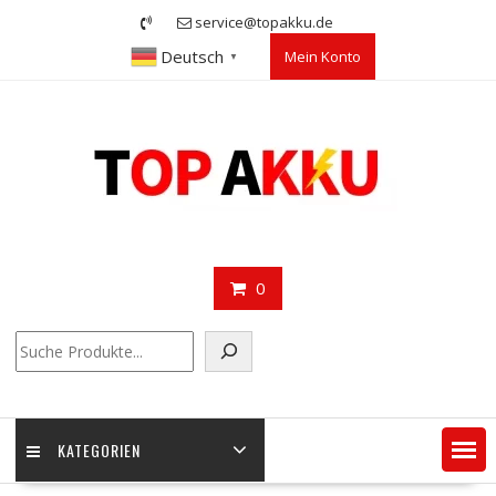
Skip
service@topakku.de
to
Deutsch
Mein Konto
content
▼
0
Suchen
KATEGORIEN