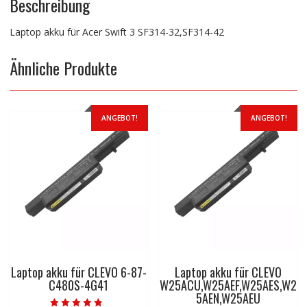
Beschreibung
Laptop akku für Acer Swift 3 SF314-32,SF314-42
Ähnliche Produkte
ANGEBOT!
ANGEBOT!
Laptop akku für CLEVO 6-87-
Laptop akku für CLEVO
C480S-4G41
W25ACU,W25AEF,W25AES,W2
5AEN,W25AEU