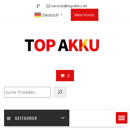
Skip
service@topakku.de
to
Deutsch
Mein Konto
content
▼
0
Suchen
KATEGORIEN