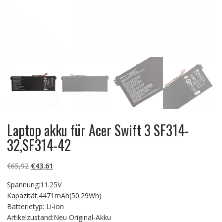
Laptop akku für Acer Swift 3 SF314-
32,SF314-42
Ursprünglicher
Aktueller
€
65,92
€
43,61
Preis
Preis
Spannung:11.25V
war:
ist:
Kapazität:4471mAh(50.29Wh)
€65,92
€43,61.
Batterietyp: Li-ion
Artikelzustand:Neu Original-Akku