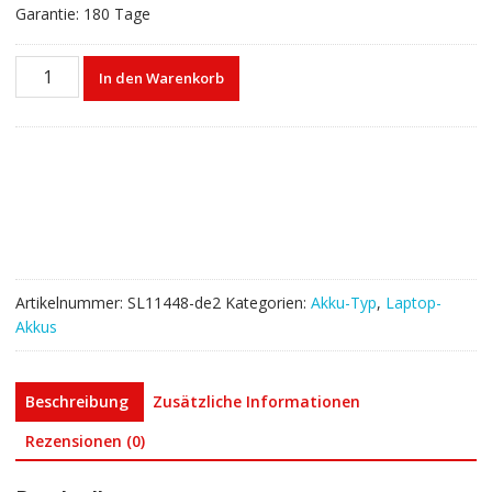
Garantie: 180 Tage
Laptop
In den Warenkorb
akku
für
Acer
Swift
3
SF314-
32,SF314-
42
Menge
Artikelnummer:
SL11448-de2
Kategorien:
Akku-Typ
,
Laptop-
Akkus
Beschreibung
Zusätzliche Informationen
Rezensionen (0)