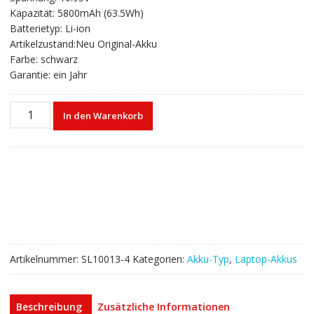
war:
ist:
Kapazität: 5800mAh (63.5Wh)
€64,83
€39,13.
Batterietyp: Li-ion
Artikelzustand:Neu Original-Akku
Farbe: schwarz
Garantie: ein Jahr
Laptop
In den Warenkorb
akku
für
Apple
020-
6547-
A,020-
6765-
A,020-
6764-
Artikelnummer:
SL10013-4
Kategorien:
Akku-Typ
,
Laptop-Akkus
A
Menge
Beschreibung
Zusätzliche Informationen