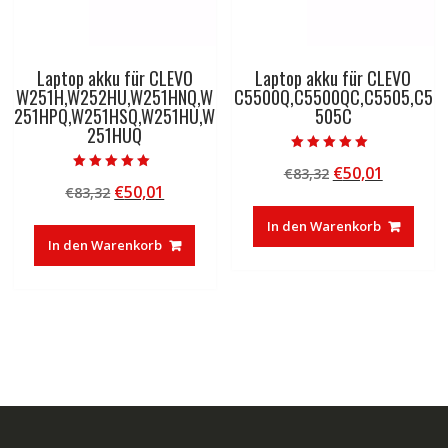
Laptop akku für CLEVO
Laptop akku für CLEVO
W251H,W252HU,W251HNQ,W
C5500Q,C5500QC,C5505,C5
251HPQ,W251HSQ,W251HU,W
505C
251HUQ
Bewertet mit
Ursprünglicher
Aktuelle
€
50,01
€
83,32
5.00
Bewertet mit
von 5
Ursprünglicher
Aktueller
€
50,01
€
83,32
Preis
Preis
5.00
von 5
Preis
Preis
war:
ist:
In den Warenkorb
war:
ist:
€83,32
€50,01.
In den Warenkorb
€83,32
€50,01.