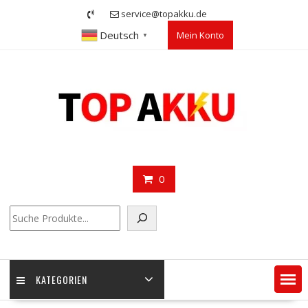
Skip
service@topakku.de
to
Deutsch
Mein Konto
content
▼
0
Suchen
KATEGORIEN