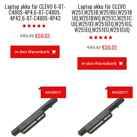
Laptop akku für CLEVO 6-87-
Laptop akku für CLEVO
C480S-4P4,6-87-C480S-
W251,W251B,W251BU,W251B
4P42,6-87-C480S-4P43
UQ,W251BWQ,W251C,W251C
UQ,W251EF,W251EFQ,W251EG,
W251EQ,W251EU,W251EUQ
Bewertet mit
Ursprünglicher
Aktueller
€
50,01
€
83,32
5.00
von 5
Preis
Preis
Bewertet mit
Ursprünglicher
Aktuelle
€
50,01
€
83,32
5.00
war:
ist:
von 5
In den Warenkorb
Preis
Preis
€83,32
€50,01.
war:
ist:
In den Warenkorb
€83,32
€50,01.
ANGEBOT!
ANGEBOT!