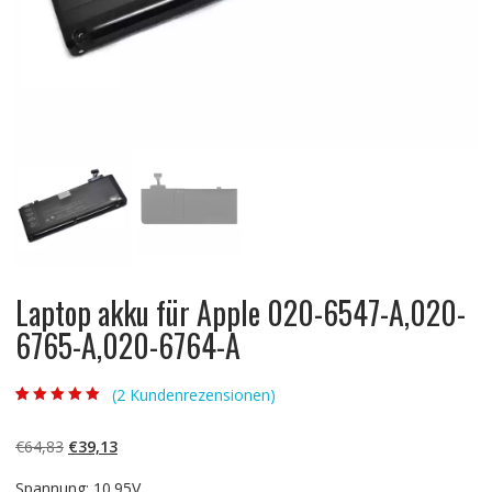
Laptop akku für Apple 020-6547-A,020-
6765-A,020-6764-A
(
2
Kundenrezensionen)
Bewertet mit
2
5.00
von 5,
basierend auf
Ursprünglicher
Aktueller
€
64,83
€
39,13
Kundenbewertun
gen
Preis
Preis
Spannung: 10.95V