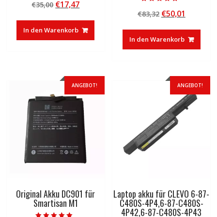
Ursprünglicher
Aktueller
€
17,47
€
35,00
5.00
Bewertet mit
von 5
Ursprünglicher
Aktuelle
€
50,01
Preis
Preis
€
83,32
5.00
von 5
Preis
Preis
war:
ist:
In den Warenkorb
war:
ist:
€35,00
€17,47.
In den Warenkorb
€83,32
€50,01.
ANGEBOT!
ANGEBOT!
Original Akku DC901 für
Laptop akku für CLEVO 6-87-
Smartisan M1
C480S-4P4,6-87-C480S-
4P42,6-87-C480S-4P43