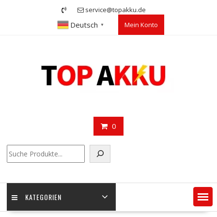
Skip
service@topakku.de
to
Deutsch
Mein Konto
content
▼
0
Suchen
KATEGORIEN