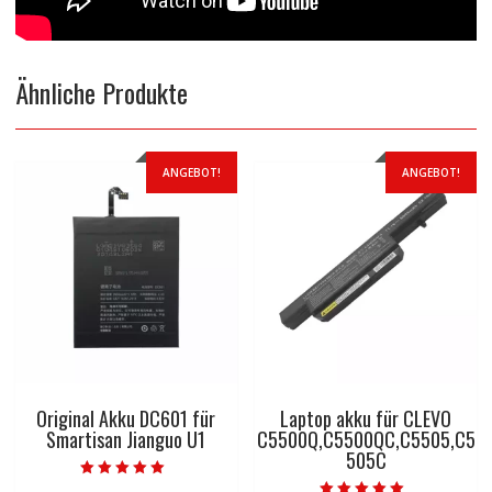
Ähnliche Produkte
ANGEBOT!
ANGEBOT!
Original Akku DC601 für
Laptop akku für CLEVO
Smartisan Jianguo U1
C5500Q,C5500QC,C5505,C5
505C
Bewertet mit