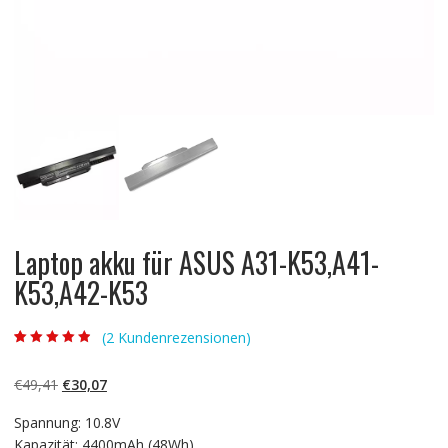
Laptop akku für ASUS A31-K53,A41-
K53,A42-K53
(
2
Kundenrezensionen)
Bewertet mit
2
4.50
von 5,
basierend auf
Ursprünglicher
Aktueller
€
49,41
€
30,07
Kundenbewert
ungen
Preis
Preis
Spannung: 10.8V
war:
ist:
Kapazität: 4400mAh (48Wh)