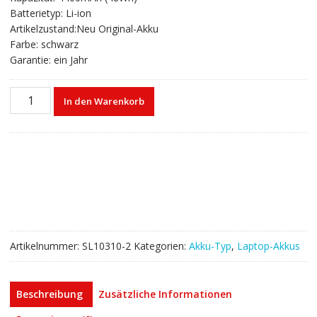
€49,41
€30,07.
Batterietyp: Li-ion
Artikelzustand:Neu Original-Akku
Farbe: schwarz
Garantie: ein Jahr
Laptop
In den Warenkorb
akku
für
ASUS
A31-
K53,A41-
K53,A42-
K53
Menge
Artikelnummer:
SL10310-2
Kategorien:
Akku-Typ
,
Laptop-Akkus
Beschreibung
Zusätzliche Informationen