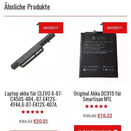
Ähnliche Produkte
ANGEBOT!
ANGEBOT!
Laptop akku für CLEVO 6-87-
Original Akku DC919 für
C450S-4R4,-87-E412S-
Smartisan M1L
4Y4A,6-87-E412S-4D7A
Bewertet mit
Ursprünglicher
Aktuelle
€
16,33
€
30,00
4.50
Bewertet mit
von 5
Ursprünglicher
Aktueller
€
50,01
€
83,32
Preis
Preis
5.00
von 5
Preis
Preis
war:
ist:
In den Warenkorb