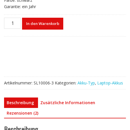
Farbe: schwarz
Garantie: ein Jahr
Laptop
In den Warenkorb
akku
für
ASUS
A32-
K56
Menge
Artikelnummer:
SL10006-3
Kategorien:
Akku-Typ
,
Laptop-Akkus
Beschreibung
Zusätzliche Informationen
Rezensionen (2)
Beschreibung