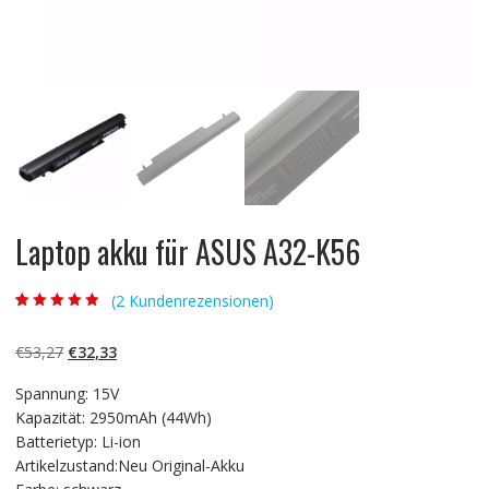
Laptop akku für ASUS A32-K56
(
2
Kundenrezensionen)
Bewertet mit
2
4.50
von 5,
basierend auf
Ursprünglicher
Aktueller
€
53,27
€
32,33
Kundenbewert
ungen
Preis
Preis
Spannung: 15V
war:
ist:
Kapazität: 2950mAh (44Wh)
€53,27
€32,33.
Batterietyp: Li-ion
Artikelzustand:Neu Original-Akku