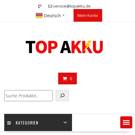
Skip
service@topakku.de
to
Deutsch
Mein Konto
content
▼
0
Suchen
KATEGORIEN