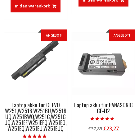
war:
ist:
€30,00
€16,33.
In den Warenkorb
€83,32
€50,01.
ANGEBOT!
ANGEBOT!
Laptop akku für CLEVO
Laptop akku für PANASONIC
W251,W251B,W251BU,W251B
CF-H2
UQ,W251BWQ,W251C,W251C
UQ,W251EF,W251EFQ,W251EG,
Bewertet mit
W251EQ,W251EU,W251EUQ
Ursprünglicher
Aktuelle
€
23,27
€
37,85
5.00
von 5
Preis
Preis