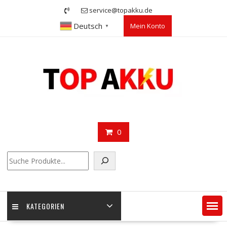
Skip
service@topakku.de
to
Deutsch
Mein Konto
content
▼
0
Suchen
KATEGORIEN