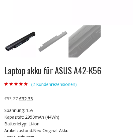
Laptop akku für ASUS A42-K56
(
2
Kundenrezensionen)
Bewertet mit
2
5.00
von 5,
basierend auf
Ursprünglicher
Aktueller
€
53,27
€
32,33
Kundenbewertun
gen
Preis
Preis
Spannung: 15V
war:
ist:
Kapazität: 2950mAh (44Wh)
€53,27
€32,33.
Batterietyp: Li-ion
Artikelzustand:Neu Original-Akku