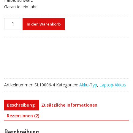
Farbe: schwarz
Garantie: ein Jahr
Laptop
In den Warenkorb
akku
für
ASUS
A42-
K56
Menge
Artikelnummer:
SL10006-4
Kategorien:
Akku-Typ
,
Laptop-Akkus
Beschreibung
Zusätzliche Informationen
Rezensionen (2)
Beschreibung