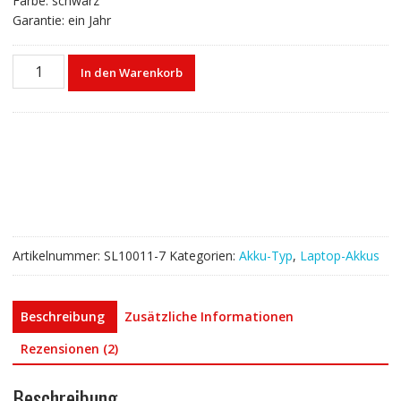
Farbe: schwarz
Garantie: ein Jahr
Laptop
In den Warenkorb
akku
für
ASUS
A83
Series
Menge
Artikelnummer:
SL10011-7
Kategorien:
Akku-Typ
,
Laptop-Akkus
Beschreibung
Zusätzliche Informationen
Rezensionen (2)
Beschreibung