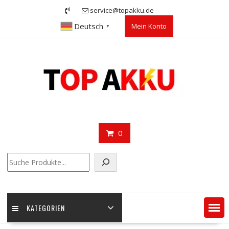
Skip
service@topakku.de
to
Deutsch
Mein Konto
content
▼
0
Suchen
KATEGORIEN