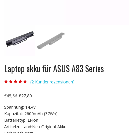
Laptop akku für ASUS A83 Series
(
2
Kundenrezensionen)
Bewertet mit
2
5.00
von 5,
basierend auf
Ursprünglicher
Aktueller
€
45,56
€
27,80
Kundenbewertun
gen
Preis
Preis
Spannung: 14.4V
war:
ist:
Kapazität: 2600mAh (37Wh)
€45,56
€27,80.
Batterietyp: Li-ion
Artikelzustand:Neu Original-Akku