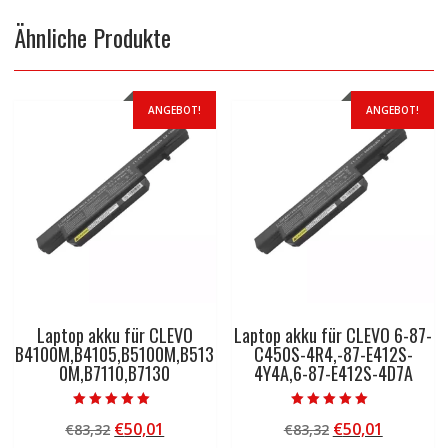
Ähnliche Produkte
ANGEBOT!
ANGEBOT!
Laptop akku für CLEVO
Laptop akku für CLEVO 6-87-
B4100M,B4105,B5100M,B513
C450S-4R4,-87-E412S-
0M,B7110,B7130
4Y4A,6-87-E412S-4D7A
Bewertet mit
Bewertet mit
Ursprünglicher
Aktueller
Ursprünglicher
Aktuelle
€
50,01
€
50,01
€
83,32
€
83,32
5.00
5.00
von 5
von 5