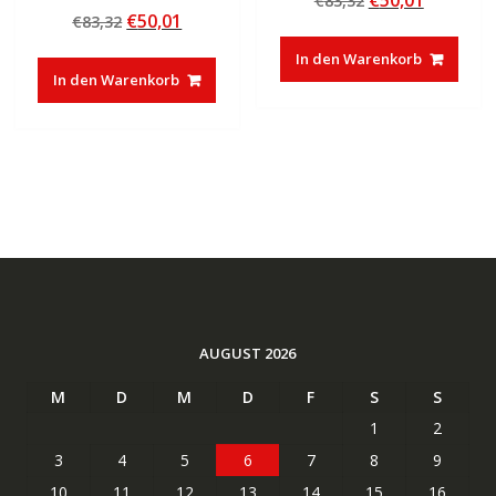
€
50,01
€
83,32
Bewertet mit
von 5
Ursprünglicher
Aktueller
€
50,01
€
83,32
Preis
Preis
5.00
von 5
Preis
Preis
war:
ist:
In den Warenkorb
war:
ist:
€83,32
€50,01.
In den Warenkorb
€83,32
€50,01.
AUGUST 2026
M
D
M
D
F
S
S
1
2
3
4
5
6
7
8
9
10
11
12
13
14
15
16