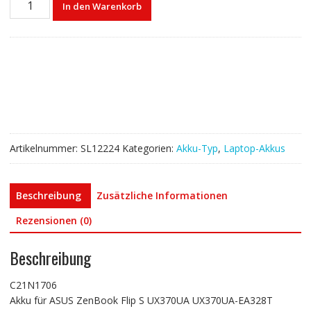
In den Warenkorb
akku
für
ASUS
C21N1706
Menge
Artikelnummer:
SL12224
Kategorien:
Akku-Typ
,
Laptop-Akkus
Beschreibung
Zusätzliche Informationen
Rezensionen (0)
Beschreibung
C21N1706
Akku für ASUS ZenBook Flip S UX370UA UX370UA-EA328T