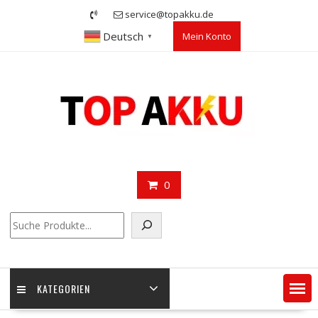
Skip
service@topakku.de
to
Deutsch
Mein Konto
content
▼
0
Suchen
KATEGORIEN