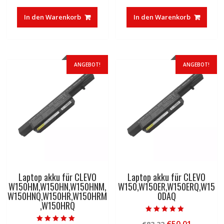
Preis
Preis
Preis
Preis
war:
ist:
war:
ist:
In den Warenkorb
In den Warenkorb
€83,32
€50,01.
€83,32
€50,01.
ANGEBOT!
ANGEBOT!
Laptop akku für CLEVO
Laptop akku für CLEVO
W150HM,W150HN,W150HNM,
W150,W150ER,W150ERQ,W15
W150HNQ,W150HR,W150HRM
0DAQ
,W150HRQ
Bewertet mit
Ursprünglicher
Aktuelle
5.00