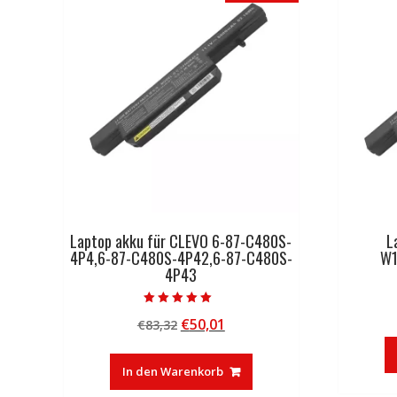
Laptop akku für CLEVO 6-87-C480S-
L
4P4,6-87-C480S-4P42,6-87-C480S-
W1
4P43
Bewertet mit
Ursprünglicher
Aktueller
€
50,01
€
83,32
5.00
von 5
Preis
Preis
war:
ist:
In den Warenkorb
€83,32
€50,01.