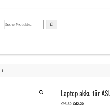
Suchen
-1
Laptop akku für A
Ursprünglicher
Aktueller
€
93,80
€
62,20
Preis
Preis