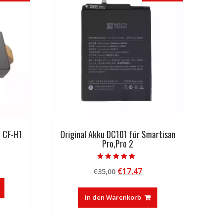
C CF-H1
Original Akku DC101 für Smartisan
Pro,Pro 2
licher
tueller
Bewertet mit
Ursprünglicher
Aktueller
€
17,47
eis
€
35,00
5.00
von 5
Preis
Preis
:
war:
ist:
3,27.
In den Warenkorb
€35,00
€17,47.