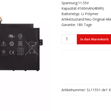
Spannung:11.55V
war:
ist:
Kapazität:4160mAh(48Wh)
€93,80
€62,20.
Batterietyp: Li-Polymer
Artikelzustand:Neu Original-Ak
Garantie: 180 Tage
Laptop
In den Warenkorb
akku
für
ASUS
C31N1824-
1
Menge
Artikelnummer:
SL11551-de1
K