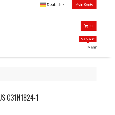
Deutsch
Mein Konto
▼
0
Verkauf
Mehr
SUS C31N1824-1