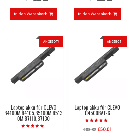
von 5
von 5
Preis
Preis
Preis
Preis
war:
ist:
war:
ist:
In den Warenkorb
In den Warenkorb
€37,85
€23,27.
€30,00
€16,33.
ANGEBOT!
ANGEBOT!
Laptop akku für CLEVO
Laptop akku für CLEVO
B4100M,B4105,B5100M,B513
C4500BAT-6
0M,B7110,B7130
Bewertet mit
Ursprünglicher
Aktuelle
€
50,01
€
83,32
5.00
Bewertet mit