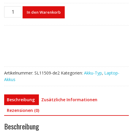
Laptop
In den Warenkorb
akku
für
ASUS
C31P0C1,C31POC1
Menge
Artikelnummer:
SL11509-de2
Kategorien:
Akku-Typ
,
Laptop-
Akkus
Beschreibung
Zusätzliche Informationen
Rezensionen (0)
Beschreibung