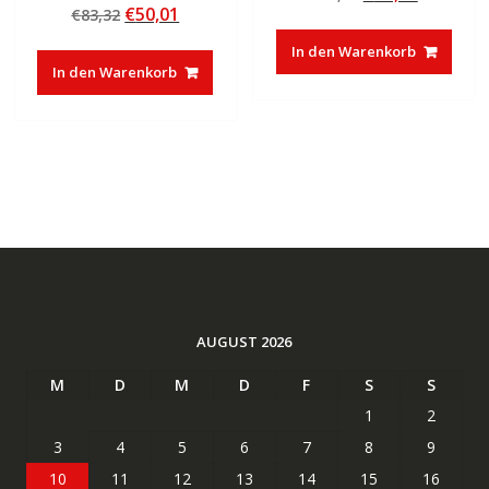
von 5
Ursprünglicher
Aktueller
€
50,01
€
83,32
Preis
Preis
5.00
von 5
Preis
Preis
war:
ist:
In den Warenkorb
war:
ist:
€83,32
€50,01.
In den Warenkorb
€83,32
€50,01.
AUGUST 2026
M
D
M
D
F
S
S
1
2
3
4
5
6
7
8
9
10
11
12
13
14
15
16