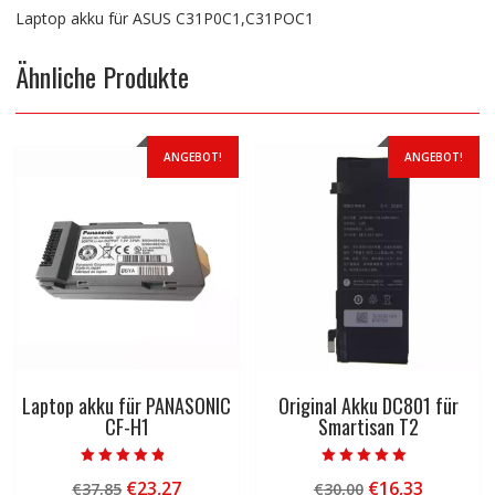
Laptop akku für ASUS C31P0C1,C31POC1
Ähnliche Produkte
ANGEBOT!
ANGEBOT!
Laptop akku für PANASONIC
Original Akku DC801 für
CF-H1
Smartisan T2
Bewertet mit
Bewertet mit
Ursprünglicher
Aktueller
Ursprünglicher
Aktuelle
€
23,27
€
16,33
€
37,85
€
30,00
4.50
5.00