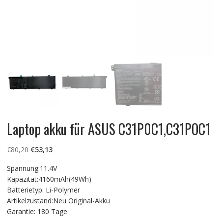
Laptop akku für ASUS C31P0C1,C31POC1
Ursprünglicher
Aktueller
€
80,20
€
53,13
Preis
Preis
Spannung:11.4V
war:
ist:
Kapazität:4160mAh(49Wh)
€80,20
€53,13.
Batterietyp: Li-Polymer
Artikelzustand:Neu Original-Akku
Garantie: 180 Tage