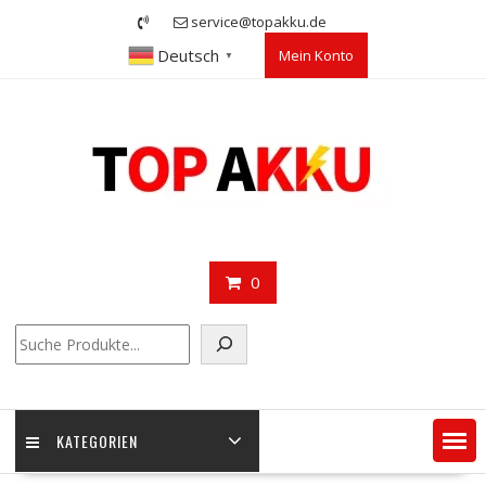
Skip
service@topakku.de
to
Deutsch
Mein Konto
content
▼
0
Suchen
KATEGORIEN