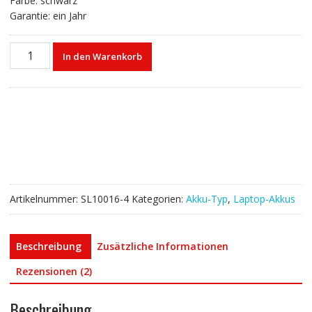
Farbe: schwarz
Garantie: ein Jahr
Laptop
In den Warenkorb
akku
für
ASUS
D451V
Menge
Artikelnummer:
SL10016-4
Kategorien:
Akku-Typ
,
Laptop-Akkus
Beschreibung
Zusätzliche Informationen
Rezensionen (2)
Beschreibung