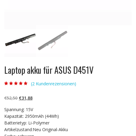
Laptop akku für ASUS D451V
(
2
Kundenrezensionen)
Bewertet mit
2
5.00
von 5,
basierend auf
Ursprünglicher
Aktueller
€
52,50
€
31,88
Kundenbewertun
gen
Preis
Preis
Spannung: 15V
war:
ist:
Kapazität: 2950mAh (44Wh)
€52,50
€31,88.
Batterietyp: Li-Polymer
Artikelzustand:Neu Original-Akku