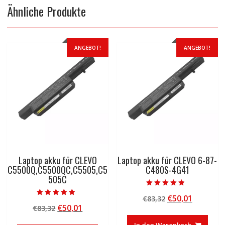
Ähnliche Produkte
ANGEBOT!
ANGEBOT!
Laptop akku für CLEVO
Laptop akku für CLEVO 6-87-
C5500Q,C5500QC,C5505,C5
C480S-4G41
505C
Bewertet mit
Ursprünglicher
Aktuelle
€
50,01
€
83,32
4.50
Bewertet mit
von 5
Ursprünglicher
Aktueller
€
50,01
€
83,32
Preis
Preis
5.00
von 5
Preis
Preis
war:
ist:
In den Warenkorb