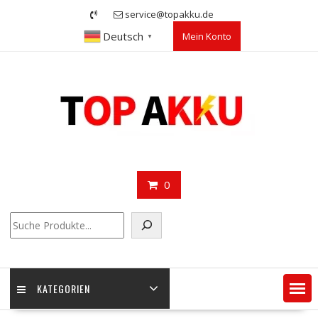
Skip
service@topakku.de
to
Deutsch
Mein Konto
content
▼
0
Suchen
KATEGORIEN