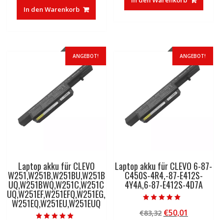
war:
ist:
€83,32
€50,01.
In den Warenkorb
€83,32
€50,01.
ANGEBOT!
ANGEBOT!
Laptop akku für CLEVO
Laptop akku für CLEVO 6-87-
W251,W251B,W251BU,W251B
C450S-4R4,-87-E412S-
UQ,W251BWQ,W251C,W251C
4Y4A,6-87-E412S-4D7A
UQ,W251EF,W251EFQ,W251EG,
W251EQ,W251EU,W251EUQ
Bewertet mit
Ursprünglicher
Aktuelle
€
50,01
€
83,32
5.00
von 5