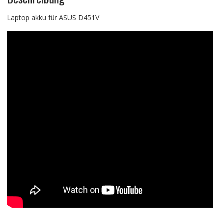
Laptop akku für ASUS D451V