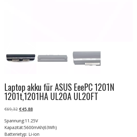
Laptop akku für ASUS EeePC 1201N
1201t,1201HA UL20A UL20FT
Ursprünglicher
Aktueller
€
69,32
€
45,88
Preis
Preis
Spannung:11.25V
war:
ist:
Kapazität:5600mAh(63Wh)
€69,32
€45,88.
Batterietyp: Li-ion