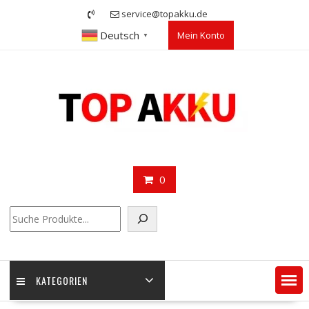
Skip
service@topakku.de
to
Deutsch
Mein Konto
content
▼
0
Suchen
KATEGORIEN