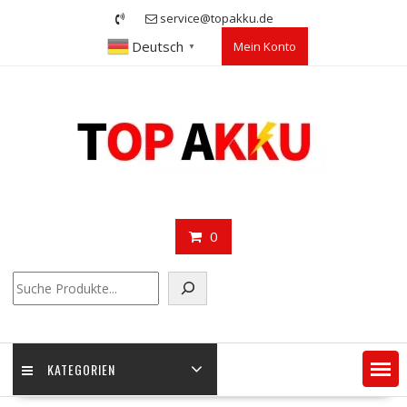
Skip
service@topakku.de
to
Deutsch
Mein Konto
content
▼
0
Suchen
KATEGORIEN