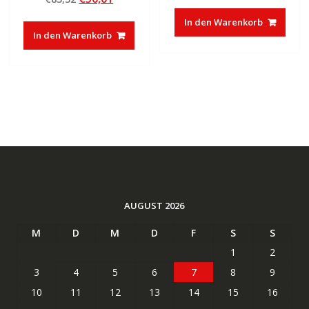
von 5
Preis
Preis
war:
ist:
In den Warenkorb
war:
ist:
€35,00
€17,47.
In den Warenkorb
€83,32
€50,01.
AUGUST 2026
M
D
M
D
F
S
S
1
2
3
4
5
6
7
8
9
10
11
12
13
14
15
16