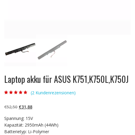
Laptop akku für ASUS K751,K750L,K750J
(
2
Kundenrezensionen)
Bewertet mit
2
5.00
von 5,
basierend auf
Ursprünglicher
Aktueller
€
52,50
€
31,88
Kundenbewertun
gen
Preis
Preis
Spannung: 15V
war:
ist:
Kapazität: 2950mAh (44Wh)
€52,50
€31,88.
Batterietyp: Li-Polymer