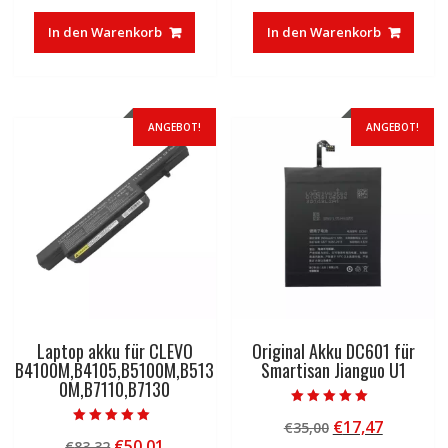
war:
ist:
war:
ist:
In den Warenkorb
In den Warenkorb
€37,85
€23,27.
€30,00
€16,33.
ANGEBOT!
ANGEBOT!
Laptop akku für CLEVO
Original Akku DC601 für
B4100M,B4105,B5100M,B513
Smartisan Jianguo U1
0M,B7110,B7130
Bewertet mit
Ursprünglicher
Aktuelle
€
17,47
€
35,00
5.00
Bewertet mit
von 5
Ursprünglicher
Aktueller
€
50,01
€
83,32
Preis
Preis
5.00