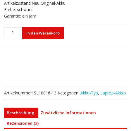
Artikelzustand:Neu Original-Akku
Farbe: schwarz
Garantie: ein Jahr
Laptop
In den Warenkorb
akku
für
ASUS
K751,K750L,K750J
Menge
Artikelnummer:
SL10016-13
Kategorien:
Akku-Typ
,
Laptop-Akkus
Beschreibung
Zusätzliche Informationen
Rezensionen (2)