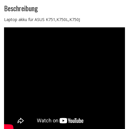
Beschreibung
Laptop akku für ASUS K751,K750L,K750J