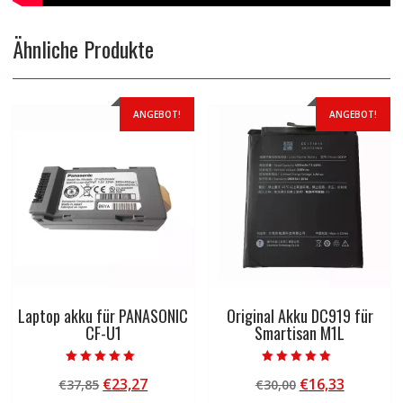
Ähnliche Produkte
ANGEBOT!
ANGEBOT!
Laptop akku für PANASONIC
Original Akku DC919 für
CF-U1
Smartisan M1L
Bewertet mit
Bewertet mit
Ursprünglicher
Aktueller
Ursprünglicher
Aktuelle
€
23,27
€
16,33
€
37,85
€
30,00
5.00
4.50
von 5
von 5
Preis
Preis
Preis
Preis