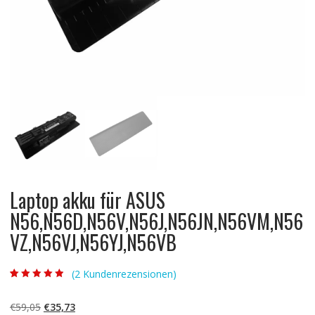
Laptop akku für ASUS
N56,N56D,N56V,N56J,N56JN,N56VM,N56
VZ,N56VJ,N56YJ,N56VB
(
2
Kundenrezensionen)
Bewertet mit
2
4.50
von 5,
basierend auf
Ursprünglicher
Aktueller
€
59,05
€
35,73
Kundenbewert