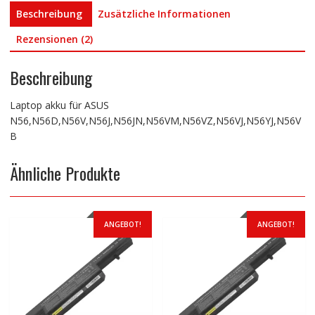
Beschreibung
Zusätzliche Informationen
Rezensionen (2)
Beschreibung
Laptop akku für ASUS
N56,N56D,N56V,N56J,N56JN,N56VM,N56VZ,N56VJ,N56YJ,N56V
B
Ähnliche Produkte
ANGEBOT!
ANGEBOT!