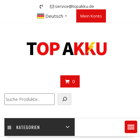
Skip
service@topakku.de
to
Deutsch
Mein Konto
content
▼
0
Suchen
KATEGORIEN