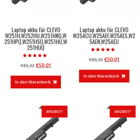
Laptop akku für CLEVO
Laptop akku für CLEVO
W251H,W252HU,W251HNQ,W
W25ACU,W25AEF,W25AES,W2
251HPQ,W251HSQ,W251HU,W
5AEN,W25AEU
251HUQ
Bewertet mit
Ursprünglicher
Aktuelle
€
50,01
€
83,32
5.00
Bewertet mit
von 5
Ursprünglicher
Aktueller
€
50,01
€
83,32
Preis
Preis
5.00
von 5
Preis
Preis
war:
ist:
In den Warenkorb
war:
ist:
€83,32
€50,01.
In den Warenkorb
€83,32
€50,01.
ANGEBOT!
ANGEBOT!