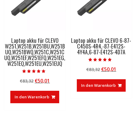
Laptop akku für CLEVO
Laptop akku für CLEVO 6-87-
W251,W251B,W251BU,W251B
C450S-4R4,-87-E412S-
UQ,W251BWQ,W251C,W251C
4Y4A,6-87-E412S-4D7A
UQ,W251EF,W251EFQ,W251EG,
W251EQ,W251EU,W251EUQ
Bewertet mit
Ursprünglicher
Aktuelle
€
50,01
€
83,32
5.00
von 5
Preis
Preis
Bewertet mit
Ursprünglicher
Aktueller
€
50,01
€
83,32
5.00
war:
ist:
von 5
In den Warenkorb
Preis
Preis
€83,32
€50,01.
war:
ist:
In den Warenkorb
€83,32
€50,01.