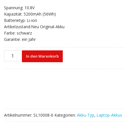
ungen
Preis
Preis
Spannung: 10.8V
war:
ist:
Kapazität: 5200mAh (56Wh)
€59,05
€35,73.
Batterietyp: Li-ion
Artikelzustand:Neu Original-Akku
Farbe: schwarz
Garantie: ein Jahr
Laptop
In den Warenkorb
akku
für
ASUS
N56,N56D,N56V,N56J,N56JN,N56VM,N56VZ,N56VJ,N56YJ,N56VB
Menge
Artikelnummer:
SL10008-6
Kategorien:
Akku-Typ
,
Laptop-Akkus