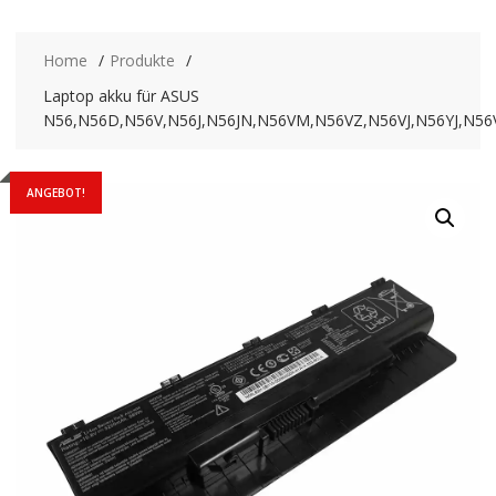
Home
Produkte
Laptop akku für ASUS
N56,N56D,N56V,N56J,N56JN,N56VM,N56VZ,N56VJ,N56YJ,N56
ANGEBOT!