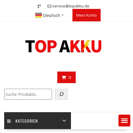
Skip
service@topakku.de
to
Deutsch
Mein Konto
content
▼
0
Suchen
KATEGORIEN