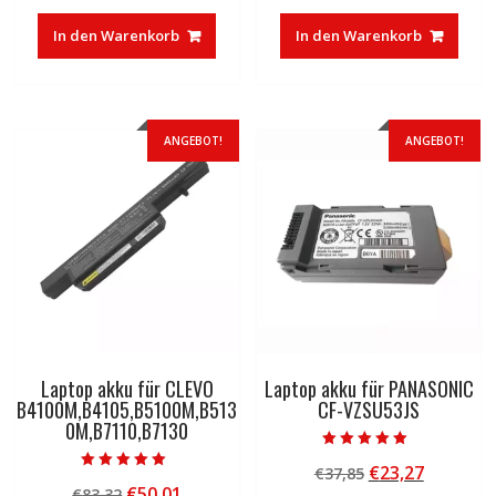
war:
ist:
war:
ist:
In den Warenkorb
In den Warenkorb
€37,85
€23,27.
€83,32
€50,01.
ANGEBOT!
ANGEBOT!
Laptop akku für CLEVO
Laptop akku für PANASONIC
B4100M,B4105,B5100M,B513
CF-VZSU53JS
0M,B7110,B7130
Bewertet mit
Ursprünglicher
Aktuelle
€
23,27
€
37,85
5.00
Bewertet mit
von 5
Ursprünglicher
Aktueller
€
50,01
€
83,32
Preis
Preis
5.00