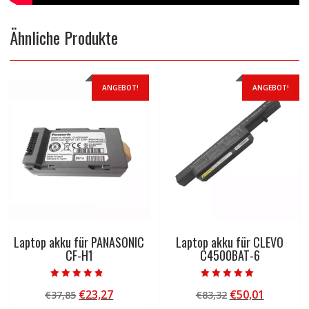
Ähnliche Produkte
ANGEBOT!
ANGEBOT!
Laptop akku für PANASONIC
Laptop akku für CLEVO
CF-H1
C4500BAT-6
Bewertet mit
Bewertet mit
Ursprünglicher
Aktueller
Ursprünglicher
Aktuelle
€
23,27
€
50,01
€
37,85
€
83,32
4.50
5.00
von 5
von 5
Preis
Preis
Preis
Preis