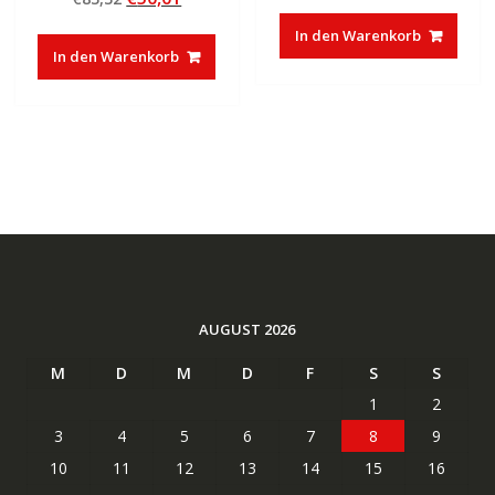
von 5
Preis
Preis
war:
ist:
In den Warenkorb
war:
ist:
€37,85
€23,27.
In den Warenkorb
€83,32
€50,01.
AUGUST 2026
M
D
M
D
F
S
S
1
2
3
4
5
6
7
8
9
10
11
12
13
14
15
16