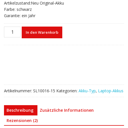
Artikelzustand:Neu Original-Akku
Farbe: schwarz
Garantie: ein Jahr
Laptop
In den Warenkorb
akku
für
ASUS
P750L,P750LB
Menge
Artikelnummer:
SL10016-15
Kategorien:
Akku-Typ
,
Laptop-Akkus
Beschreibung
Zusätzliche Informationen
Rezensionen (2)