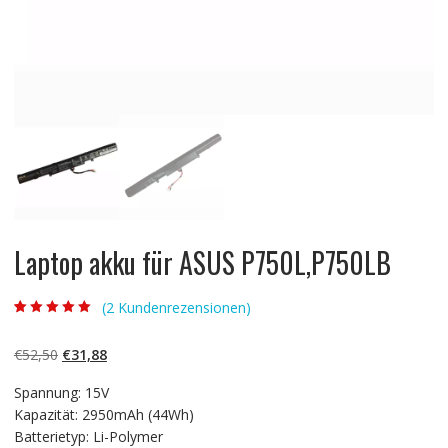
Laptop akku für ASUS P750L,P750LB
(
2
Kundenrezensionen)
Bewertet mit
2
5.00
von 5,
basierend auf
Ursprünglicher
Aktueller
€
52,50
€
31,88
Kundenbewertun
gen
Preis
Preis
Spannung: 15V
war:
ist:
Kapazität: 2950mAh (44Wh)
€52,50
€31,88.
Batterietyp: Li-Polymer