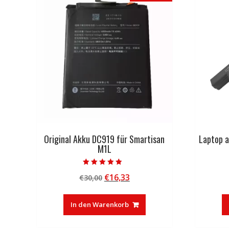
Original Akku DC919 für Smartisan
Laptop 
M1L
Bewertet mit
Ursprünglicher
Aktueller
€
16,33
€
30,00
4.50
von 5
Preis
Preis
war:
ist:
In den Warenkorb
€30,00
€16,33.