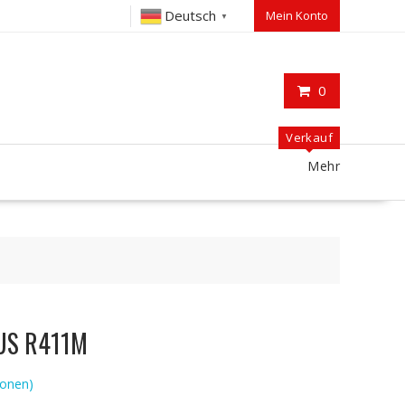
Deutsch
Mein Konto
▼
0
Verkauf
Mehr
SUS R411M
onen)