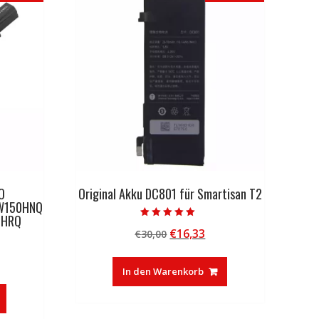
O
Original Akku DC801 für Smartisan T2
W150HNQ
0HRQ
Bewertet mit
Ursprünglicher
Aktueller
€
16,33
€
30,00
5.00
von 5
Preis
Preis
licher
tueller
war:
ist:
In den Warenkorb
eis
€30,00
€16,33.
:
0,01.