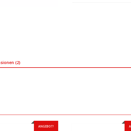
sionen (2)
ANGEBOT!
A