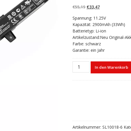
5.00
von 5,
basierend auf
Ursprünglicher
Aktueller
€
55,19
€
33,47
Kundenbewertun
gen
Preis
Preis
Spannung: 11.25V
war:
ist:
Kapazität: 2900mAh (33Wh)
€55,19
€33,47.
Batterietyp: Li-ion
Artikelzustand:Neu Original-Ak
Farbe: schwarz
Garantie: ein Jahr
Laptop
In den Warenkorb
akku
für
ASUS
R411M
Menge
Artikelnummer:
SL10018-6
Kat