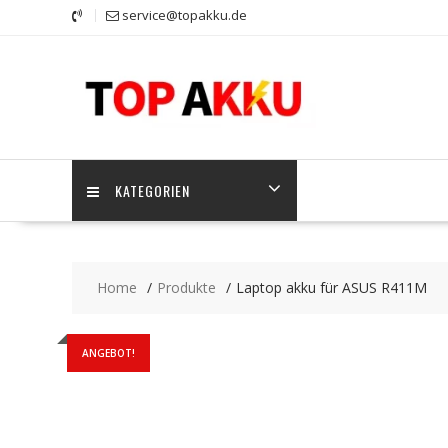
Skip
service@topakku.de
to
content
KATEGORIEN
Home
Produkte
Laptop akku für ASUS R411M
ANGEBOT!