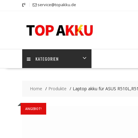
Skip
service@topakku.de
to
content
KATEGORIEN
Home
Produkte
Laptop akku für ASUS R510L,R
ANGEBOT!