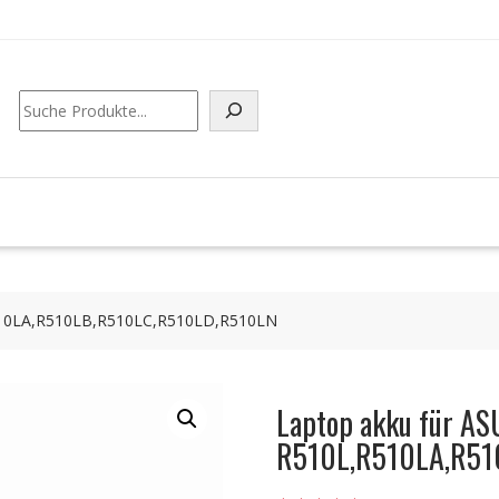
Suchen
510LA,R510LB,R510LC,R510LD,R510LN
Laptop akku für AS
R510L,R510LA,R51