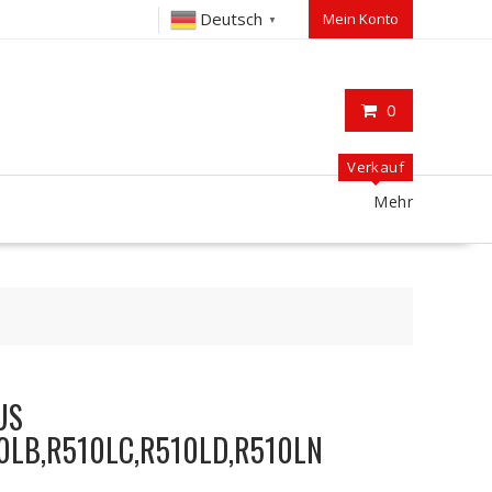
Deutsch
Mein Konto
▼
0
Verkauf
Mehr
US
0LB,R510LC,R510LD,R510LN