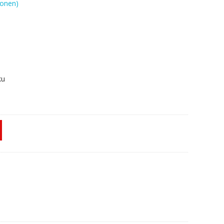
onen)
ku
C,R510LD,R510LN