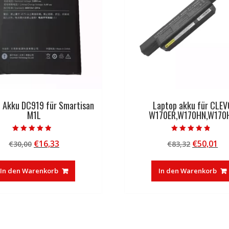
l Akku DC919 für Smartisan
Laptop akku für CLEV
M1L
W170ER,W170HN,W170
Bewertet mit
Bewertet mit
Ursprünglicher
Aktueller
Ursprüng
Ak
€
16,33
€
50,01
€
30,00
€
83,32
4.50
4.50
von 5
von 5
Preis
Preis
Preis
Pr
war:
ist:
war:
ist
In den Warenkorb
In den Warenkorb
€30,00
€16,33.
€83,32
€5