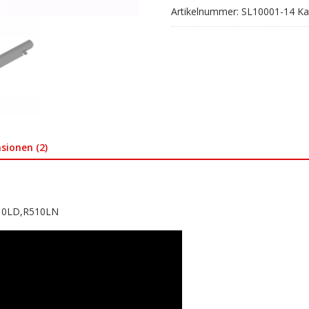
Artikelnummer:
SL10001-14
Ka
sionen (2)
510LD,R510LN