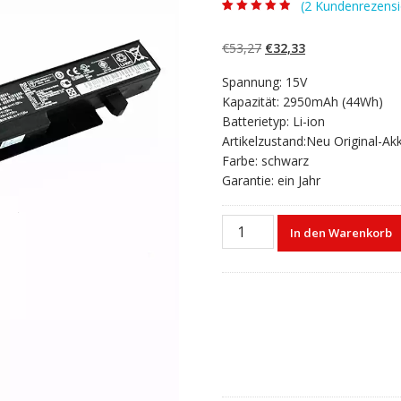
(
2
Kundenrezensi
Bewertet mit
2
4.50
von 5,
basierend auf
Ursprünglicher
Aktueller
€
53,27
€
32,33
Kundenbewert
ungen
Preis
Preis
Spannung: 15V
war:
ist:
Kapazität: 2950mAh (44Wh)
€53,27
€32,33.
Batterietyp: Li-ion
Artikelzustand:Neu Original-Ak
Farbe: schwarz
Garantie: ein Jahr
Laptop
In den Warenkorb
akku
für
ASUS
R510L,R510LA,R510LB,R510L
Menge