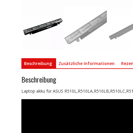
Beschreibung
Zusätzliche Informationen
Rezen
Beschreibung
Laptop akku für ASUS R510L,R510LA,R510LB,R510LC,R