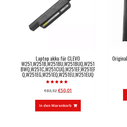
Laptop akku für CLEVO
Origina
W251,W251B,W251BU,W251BUQ,W251
BWQ,W251C,W251CUQ,W251EF,W251EF
Q,W251EG,W251EQ,W251EU,W251EUQ
Bewertet mit
Ursprünglicher
Aktueller
€
50,01
€
83,32
5.00
von 5
Preis
Preis
war:
ist:
In den Warenkorb
€83,32
€50,01.