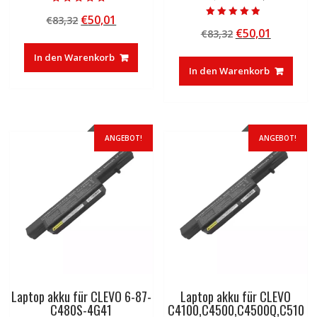
Bewertet mit
Ursprünglicher
Aktueller
€
50,01
€
83,32
5.00
Bewertet mit
von 5
Ursprünglicher
Aktuelle
€
50,01
Preis
Preis
€
83,32
4.50
von 5
Preis
Preis
war:
ist:
In den Warenkorb
war:
ist:
€83,32
€50,01.
In den Warenkorb
€83,32
€50,01.
ANGEBOT!
ANGEBOT!
Laptop akku für CLEVO 6-87-
Laptop akku für CLEVO
C480S-4G41
C4100,C4500,C4500Q,C510