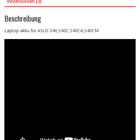
Rezensionen (2)
Beschreibung
Laptop akku für ASUS S40,S40C,S40CA,S40CM