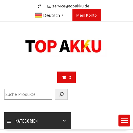
Skip
service@topakku.de
to
Deutsch
Mein Konto
content
▼
0
Suchen
KATEGORIEN