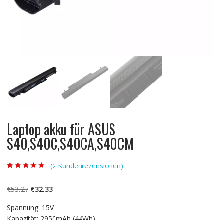
Laptop akku für ASUS
S40,S40C,S40CA,S40CM
(
2
Kundenrezensionen)
Bewertet mit
2
4.50
von 5,
basierend auf
Ursprünglicher
Aktueller
€
53,27
€
32,33
Kundenbewert
ungen
Preis
Preis
Spannung: 15V
war:
ist:
Kapazität: 2950mAh (44Wh)