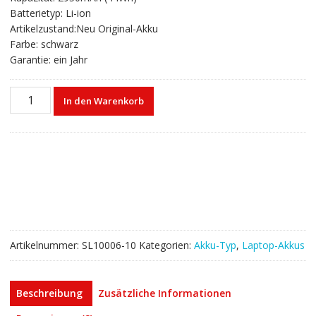
€53,27
€32,33.
Batterietyp: Li-ion
Artikelzustand:Neu Original-Akku
Farbe: schwarz
Garantie: ein Jahr
Laptop
In den Warenkorb
akku
für
ASUS
S40,S40C,S40CA,S40CM
Menge
Artikelnummer:
SL10006-10
Kategorien:
Akku-Typ
,
Laptop-Akkus
Beschreibung
Zusätzliche Informationen