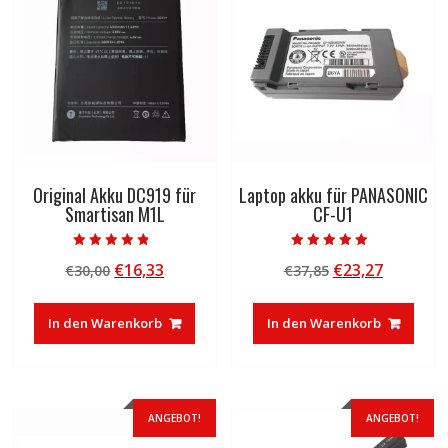
Original Akku DC919 für
Laptop akku für PANASONIC
Smartisan M1L
CF-U1
Bewertet mit
Bewertet mit
Ursprünglicher
Aktueller
Ursprünglicher
Aktuelle
€
16,33
€
23,27
€
30,00
€
37,85
4.50
5.00
von 5
von 5
Preis
Preis
Preis
Preis
war:
ist:
war:
ist:
In den Warenkorb
In den Warenkorb
€30,00
€16,33.
€37,85
€23,27.
ANGEBOT!
ANGEBOT!