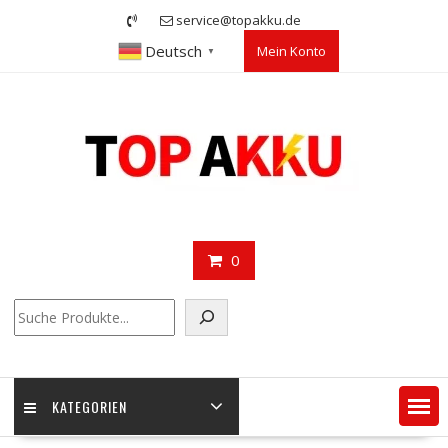
Skip
service@topakku.de
to
Deutsch
Mein Konto
content
▼
0
Suchen
KATEGORIEN