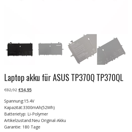
Laptop akku für ASUS TP370Q TP370QL
Ursprünglicher
Aktueller
€
82,92
€
54,95
Preis
Preis
Spannung:15.4V
war:
ist:
Kapazität:3300mAh(52Wh)
€82,92
€54,95.
Batterietyp: Li-Polymer
Artikelzustand:Neu Original-Akku
Garantie: 180 Tage