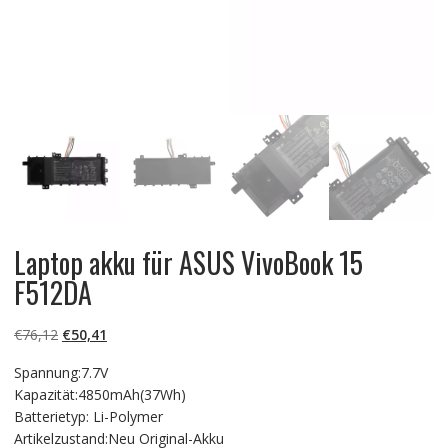
Laptop akku für ASUS VivoBook 15
F512DA
Ursprünglicher
Aktueller
€
76,12
€
50,41
Preis
Preis
Spannung:7.7V
war:
ist:
Kapazität:4850mAh(37Wh)
€76,12
€50,41.
Batterietyp: Li-Polymer
Artikelzustand:Neu Original-Akku