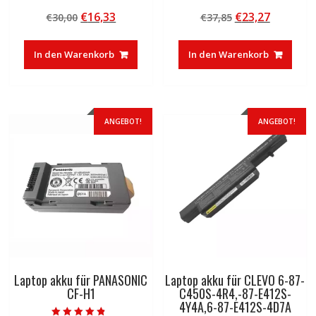
Bewertet mit
Bewertet mit
Ursprünglicher
Aktueller
Ursprünglicher
Aktuelle
€
16,33
€
23,27
€
30,00
€
37,85
4.50
5.00
von 5
von 5
Preis
Preis
Preis
Preis
war:
ist:
war:
ist:
In den Warenkorb
In den Warenkorb
€30,00
€16,33.
€37,85
€23,27.
ANGEBOT!
ANGEBOT!
Laptop akku für PANASONIC
Laptop akku für CLEVO 6-87-
CF-H1
C450S-4R4,-87-E412S-
4Y4A,6-87-E412S-4D7A