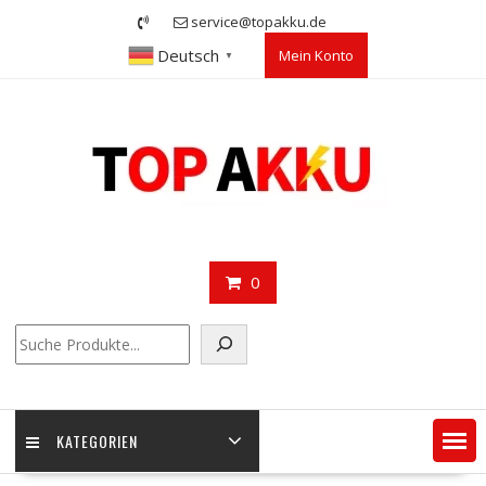
Skip
service@topakku.de
to
Deutsch
Mein Konto
content
▼
0
Suchen
KATEGORIEN