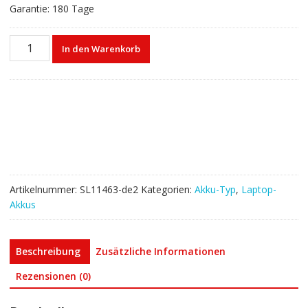
Garantie: 180 Tage
Laptop
In den Warenkorb
akku
für
ASUS
VivoBook
15
F512DA
Menge
Artikelnummer:
SL11463-de2
Kategorien:
Akku-Typ
,
Laptop-
Akkus
Beschreibung
Zusätzliche Informationen
Rezensionen (0)