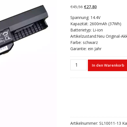
4.50
von 5,
basierend auf
Ursprünglicher
Aktueller
€
45,56
€
27,80
Kundenbewert
ungen
Preis
Preis
Spannung: 14.4V
war:
ist:
Kapazität: 2600mAh (37Wh)
€45,56
€27,80.
Batterietyp: Li-ion
Artikelzustand:Neu Original-Ak
Farbe: schwarz
Garantie: ein Jahr
Laptop
In den Warenkorb
akku
für
ASUS
X84
Series
Menge
Artikelnummer:
SL10011-13
Ka