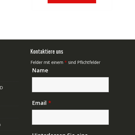
€83,32
€50,01.
Kontaktiere uns
Felder mit einem
*
sind Pflichtfelder
Name
ND
Email
*
n