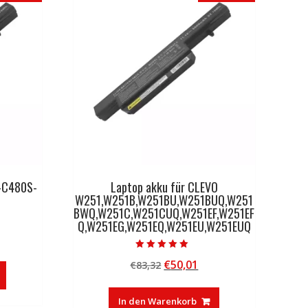
7-C480S-
Laptop akku für CLEVO
W251,W251B,W251BU,W251BUQ,W251
BWQ,W251C,W251CUQ,W251EF,W251EF
Q,W251EG,W251EQ,W251EU,W251EUQ
licher
tueller
eis
Bewertet mit
Ursprünglicher
Aktueller
€
50,01
€
83,32
5.00
:
von 5
Preis
Preis
0,01.
war:
ist:
In den Warenkorb