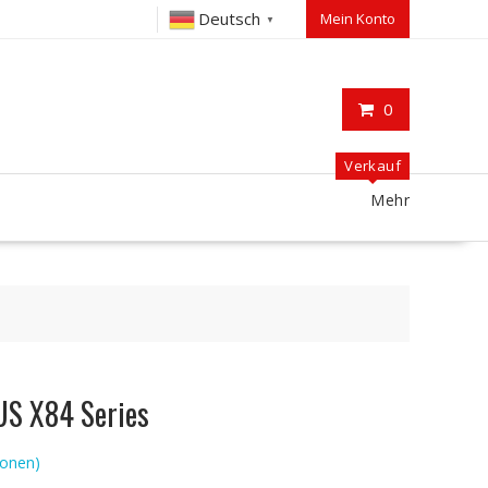
Deutsch
Mein Konto
▼
0
Verkauf
Mehr
US X84 Series
onen)