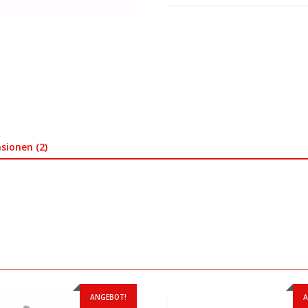
sionen (2)
ANGEBOT!
A