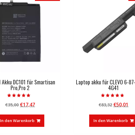
l Akku DC101 für Smartisan
Laptop akku für CLEVO 6-8
Pro,Pro 2
4G41
Bewertet mit
Bewertet mit
Ursprünglicher
Aktueller
Ursprüng
Ak
€
17,47
€
50,01
€
35,00
€
83,32
5.00
4.50
von 5
von 5
Preis
Preis
Preis
Pr
war:
ist:
war:
ist
In den Warenkorb
In den Warenkorb
€35,00
€17,47.
€83,32
€5