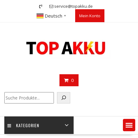
Skip
service@topakku.de
to
Deutsch
Mein Konto
content
▼
0
Suchen
KATEGORIEN