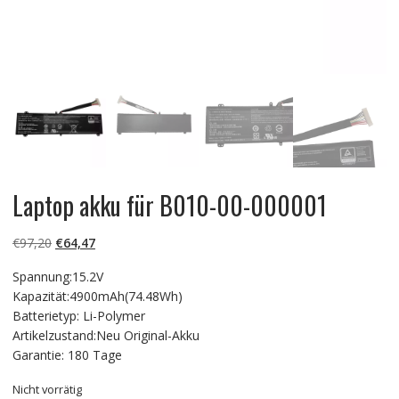
Laptop akku für B010-00-000001
Ursprünglicher
Aktueller
€
97,20
€
64,47
Preis
Preis
Spannung:15.2V
war:
ist:
Kapazität:4900mAh(74.48Wh)
€97,20
€64,47.
Batterietyp: Li-Polymer
Artikelzustand:Neu Original-Akku
Garantie: 180 Tage
Nicht vorrätig