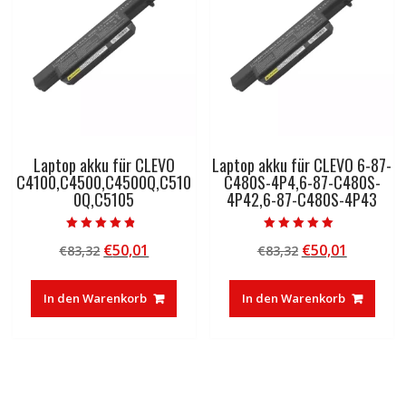
Laptop akku für CLEVO
Laptop akku für CLEVO 6-87-
C4100,C4500,C4500Q,C510
C480S-4P4,6-87-C480S-
0Q,C5105
4P42,6-87-C480S-4P43
Bewertet mit
Bewertet mit
Ursprünglicher
Aktueller
Ursprünglicher
Aktuelle
€
50,01
€
50,01
€
83,32
€
83,32
4.50
5.00
von 5
von 5
Preis
Preis
Preis
Preis
war:
ist:
war:
ist:
In den Warenkorb
In den Warenkorb
€83,32
€50,01.
€83,32
€50,01.