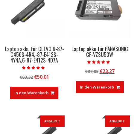
Laptop akku für CLEVO 6-87-
Laptop akku für PANASONIC
C450S-4R4,-87-E412S-
CF-VZSU53W
4Y4A,6-87-E412S-4D7A
Bewertet mit
Ursprünglicher
Aktuelle
€
23,27
€
37,85
5.00
Bewertet mit
von 5
Ursprünglicher
Aktueller
€
50,01
€
83,32
Preis
Preis
5.00
von 5
Preis
Preis
war:
ist:
In den Warenkorb
war:
ist:
€37,85
€23,27.
In den Warenkorb
€83,32
€50,01.
ANGEBOT!
ANGEBOT!