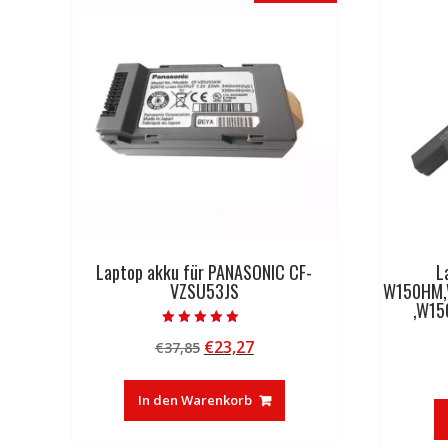
Laptop akku für PANASONIC CF-
L
VZSU53JS
W150HM,
,W1
Bewertet mit
Ursprünglicher
Aktueller
€
23,27
€
37,85
5.00
von 5
Preis
Preis
war:
ist:
In den Warenkorb
€37,85
€23,27.