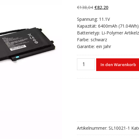
5.00
von 5,
basierend auf
Ursprünglicher
Aktueller
€
138,04
€
82,20
Kundenbewertun
gen
Preis
Preis
Spannung: 11.1V
war:
ist:
Kapazität: 6400mAh (71.04Wh)
€138,04
€82,20.
Batterietyp: Li-Polymer Artike
Farbe: schwarz
Garantie: ein Jahr
Laptop
In den Warenkorb
akku
für
Betty
Razer
Blade
14
Menge
Artikelnummer:
SL10021-1
Kat