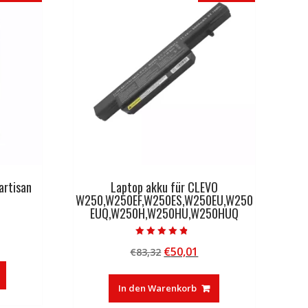
artisan
Laptop akku für CLEVO
W250,W250EF,W250ES,W250EU,W250
EUQ,W250H,W250HU,W250HUQ
licher
tueller
Bewertet mit
Ursprünglicher
Aktueller
€
50,01
eis
€
83,32
4.50
von 5
Preis
Preis
:
war:
ist:
7,47.
In den Warenkorb
€83,32
€50,01.