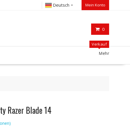
Deutsch
Mein Konto
▼
0
Verkauf
Mehr
ty Razer Blade 14
onen)