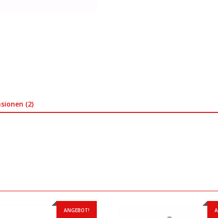
sionen (2)
ANGEBOT!
A