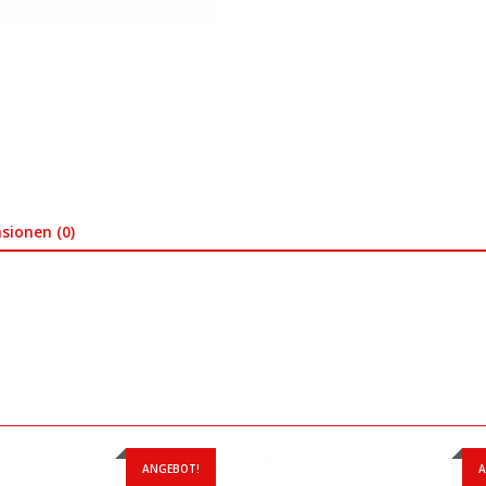
sionen (0)
ANGEBOT!
A