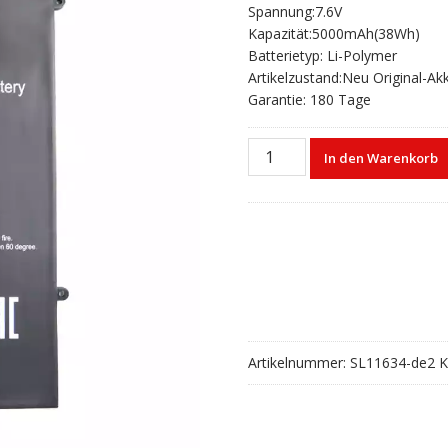
Spannung:7.6V
war:
ist:
Kapazität:5000mAh(38Wh)
€76,80
€50,87.
Batterietyp: Li-Polymer
Artikelzustand:Neu Original-Ak
Garantie: 180 Tage
Laptop
In den Warenkorb
akku
für
CHUWI
LapBook
CW1533
Menge
Artikelnummer:
SL11634-de2
K