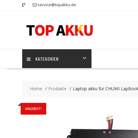
Skip
service@topakku.de
to
content
KATEGORIEN
Home
Produkte
Laptop akku für CHUWI LapBo
ANGEBOT!