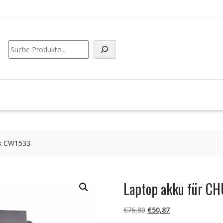
Suchen
ok CW1533
Laptop akku für C
Ursprünglicher
Aktueller
€
76,80
€
50,87
Preis
Preis