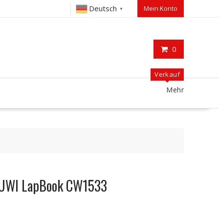
Deutsch
Mein Konto
▼
0
Verkauf
Mehr
HUWI LapBook CW1533