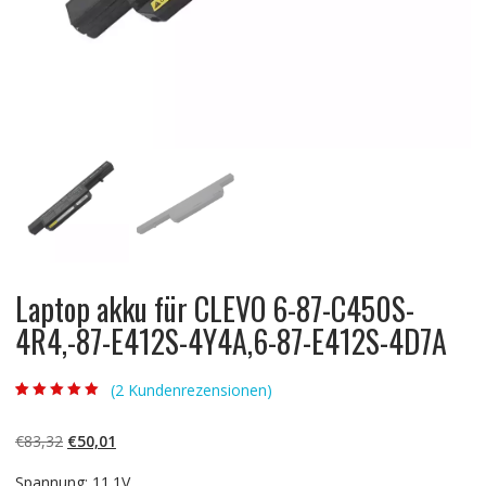
Laptop akku für CLEVO 6-87-C450S-
4R4,-87-E412S-4Y4A,6-87-E412S-4D7A
(
2
Kundenrezensionen)
Bewertet mit
2
5.00
von 5,
basierend auf
Ursprünglicher
Aktueller
€
83,32
€
50,01
Kundenbewertun
gen
Preis
Preis
Spannung: 11.1V