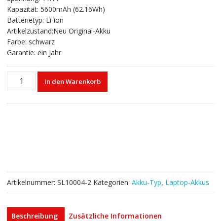
war:
ist:
Kapazität: 5600mAh (62.16Wh)
€83,32
€50,01.
Batterietyp: Li-ion
Artikelzustand:Neu Original-Akku
Farbe: schwarz
Garantie: ein Jahr
Laptop
In den Warenkorb
akku
für
CLEVO
6-
87-
C450S-
4R4,-87-
E412S-
4Y4A,6-
Artikelnummer:
SL10004-2
Kategorien:
Akku-Typ
,
Laptop-Akkus
87-
E412S-
4D7A
Beschreibung
Zusätzliche Informationen
Menge