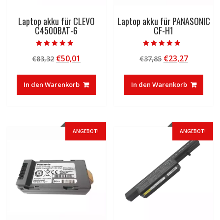
Laptop akku für CLEVO
Laptop akku für PANASONIC
C4500BAT-6
CF-H1
Bewertet mit
Bewertet mit
Ursprünglicher
Aktueller
Ursprünglicher
Aktuelle
€
50,01
€
23,27
€
83,32
€
37,85
5.00
4.50
von 5
von 5
Preis
Preis
Preis
Preis
war:
ist:
war:
ist:
In den Warenkorb
In den Warenkorb
€83,32
€50,01.
€37,85
€23,27.
ANGEBOT!
ANGEBOT!