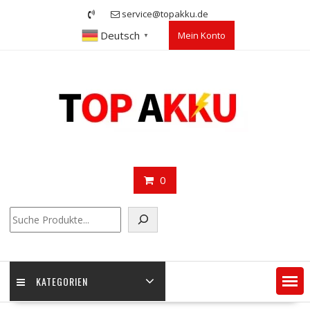
Skip
service@topakku.de
to
Deutsch
Mein Konto
content
▼
0
Suchen
KATEGORIEN