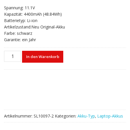
gen
Preis
Preis
Spannung: 11.1V
war:
ist:
Kapazität: 4400mAh (48.84Wh)
€64,44
€38,91.
Batterietyp: Li-ion
Artikelzustand:Neu Original-Akku
Farbe: schwarz
Garantie: ein Jahr
Laptop
In den Warenkorb
akku
für
CLEVO
6-
87-
W650S-
4E7,
6-
87-
Artikelnummer:
SL10097-2
Kategorien:
Akku-Typ
,
Laptop-Akkus
W650S-
4D4A2,