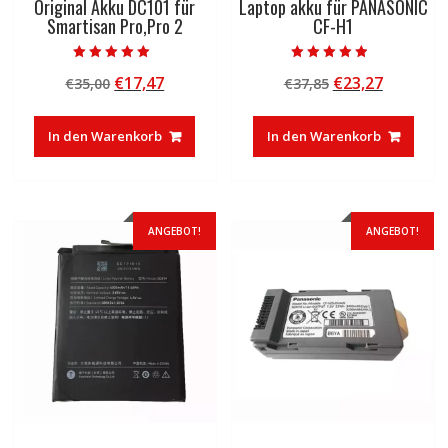
Original Akku DC101 für
Laptop akku für PANASONIC
Smartisan Pro,Pro 2
CF-H1
Bewertet mit
Bewertet mit
Ursprünglicher
Aktueller
Ursprünglicher
Aktuelle
€
17,47
€
23,27
€
35,00
€
37,85
5.00
4.50
von 5
von 5
Preis
Preis
Preis
Preis
war:
ist:
war:
ist:
In den Warenkorb
In den Warenkorb
€35,00
€17,47.
€37,85
€23,27.
ANGEBOT!
ANGEBOT!