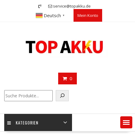
Skip
service@topakku.de
to
Deutsch
Mein Konto
content
▼
0
Suchen
KATEGORIEN