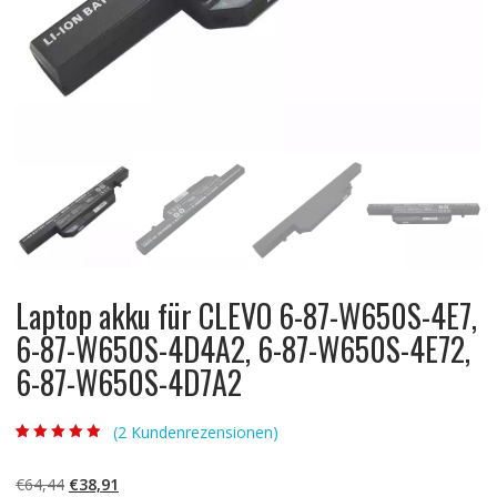
Laptop akku für CLEVO 6-87-W650S-4E7,
6-87-W650S-4D4A2, 6-87-W650S-4E72,
6-87-W650S-4D7A2
(
2
Kundenrezensionen)
Bewertet mit
2
5.00
von 5,
basierend auf
Ursprünglicher
Aktueller
€
64,44
€
38,91
Kundenbewertun