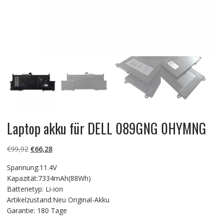
Laptop akku für DELL 089GNG 0HYMNG
Ursprünglicher
Aktueller
€
99,92
€
66,28
Preis
Preis
Spannung:11.4V
war:
ist:
Kapazität:7334mAh(88Wh)
€99,92
€66,28.
Batterietyp: Li-ion
Artikelzustand:Neu Original-Akku
Garantie: 180 Tage