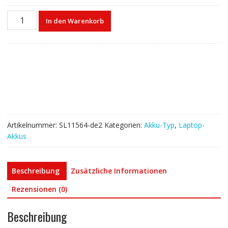
Laptop
In den Warenkorb
akku
für
DELL
089GNG
0HYMNG
Menge
Artikelnummer:
SL11564-de2
Kategorien:
Akku-Typ
,
Laptop-
Akkus
Beschreibung
Zusätzliche Informationen
Rezensionen (0)
Beschreibung