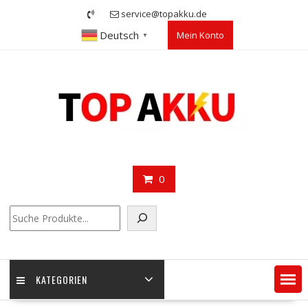
Skip
service@topakku.de
to
Deutsch
Mein Konto
content
▼
0
Suchen
KATEGORIEN