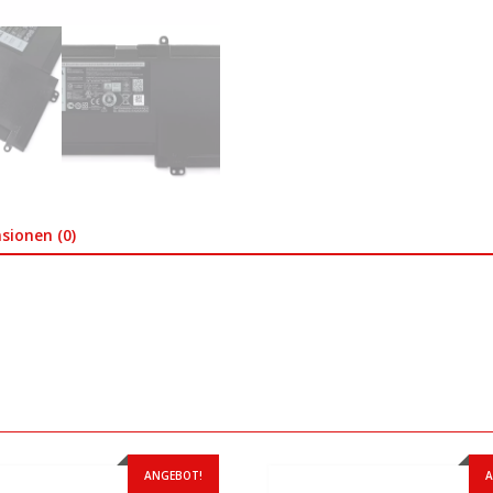
sionen (0)
ANGEBOT!
A