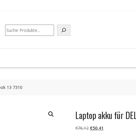
Suchen
ook 13 7310
Laptop akku für DE
Ursprünglicher
Aktueller
€
76,12
€
50,41
Preis
Preis