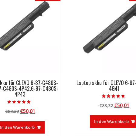
akku für CLEVO 6-87-C480S-
Laptop akku für CLEVO 6-8
7-C480S-4P42,6-87-C480S-
4G41
4P43
Bewertet mit
Ursprüng
Ak
€
50,01
€
83,32
4.50
Bewertet mit
von 5
Ursprünglicher
Aktueller
€
50,01
€
83,32
Preis
Pr
5.00
von 5
Preis
Preis
war:
ist
In den Warenkorb
war:
ist:
€83,32
€5
In den Warenkorb
€83,32
€50,01.