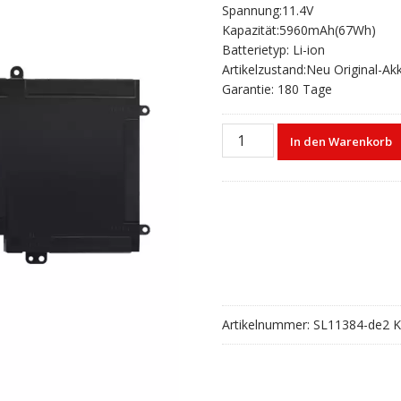
Spannung:11.4V
war:
ist:
Kapazität:5960mAh(67Wh)
€76,12
€50,41.
Batterietyp: Li-ion
Artikelzustand:Neu Original-Ak
Garantie: 180 Tage
Laptop
In den Warenkorb
akku
für
DELL
Chromebook
13
7310
Menge
Artikelnummer:
SL11384-de2
K