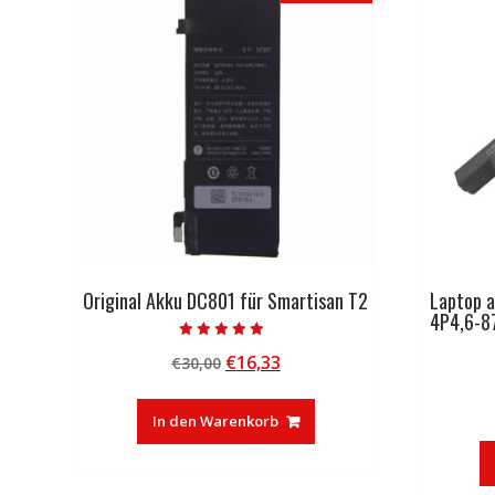
Original Akku DC801 für Smartisan T2
Laptop 
4P4,6-8
Bewertet mit
Ursprünglicher
Aktueller
€
16,33
€
30,00
5.00
von 5
Preis
Preis
war:
ist:
In den Warenkorb
€30,00
€16,33.