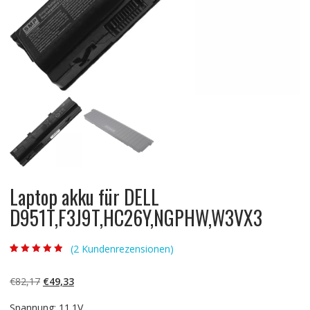
Laptop akku für DELL
D951T,F3J9T,HC26Y,NGPHW,W3VX3
(
2
Kundenrezensionen)
Bewertet mit
2
4.50
von 5,
basierend auf
Ursprünglicher
Aktueller
€
82,17
€
49,33
Kundenbewert
ungen
Preis
Preis
Spannung: 11.1V