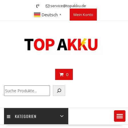
Skip
service@topakku.de
to
Deutsch
Mein Konto
content
▼
0
Suchen
KATEGORIEN