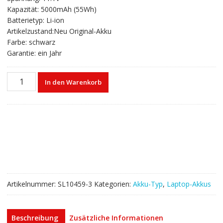
war:
ist:
Kapazität: 5000mAh (55Wh)
€82,17
€49,33.
Batterietyp: Li-ion
Artikelzustand:Neu Original-Akku
Farbe: schwarz
Garantie: ein Jahr
Laptop
In den Warenkorb
akku
für
DELL
D951T,F3J9T,HC26Y,NGPHW,W3VX3
Menge
Artikelnummer:
SL10459-3
Kategorien:
Akku-Typ
,
Laptop-Akkus
Beschreibung
Zusätzliche Informationen