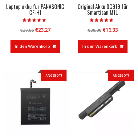
Laptop akku für PANASONIC
Original Akku DC919 für
CF-H1
Smartisan M1L
Bewertet mit
Bewertet mit
Ursprünglicher
Aktueller
Ursprünglicher
Aktuelle
€
23,27
€
16,33
€
37,85
€
30,00
4.50
4.50
von 5
von 5
Preis
Preis
Preis
Preis
war:
ist:
war:
ist:
In den Warenkorb
In den Warenkorb
€37,85
€23,27.
€30,00
€16,33.
ANGEBOT!
ANGEBOT!