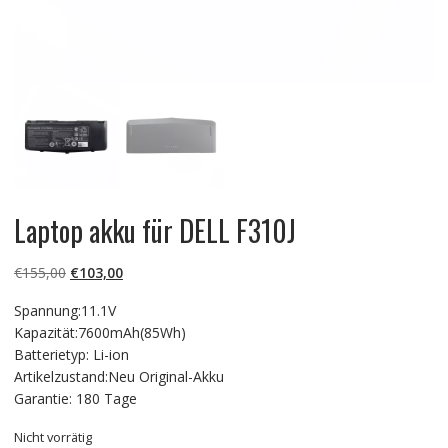
Laptop akku für DELL F310J
Ursprünglicher
Aktueller
€
155,00
€
103,00
Preis
Preis
Spannung:11.1V
war:
ist:
Kapazität:7600mAh(85Wh)
€155,00
€103,00.
Batterietyp: Li-ion
Artikelzustand:Neu Original-Akku
Garantie: 180 Tage
Nicht vorrätig