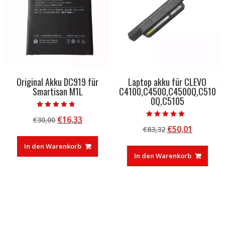
Original Akku DC919 für
Laptop akku für CLEVO
Smartisan M1L
C4100,C4500,C4500Q,C510
0Q,C5105
Bewertet mit
Ursprünglicher
Aktueller
€
16,33
€
30,00
4.50
Bewertet mit
von 5
Ursprünglicher
Aktuelle
€
50,01
Preis
Preis
€
83,32
4.50
von 5
Preis
Preis
war:
ist:
In den Warenkorb
war:
ist:
€30,00
€16,33.
In den Warenkorb
€83,32
€50,01.