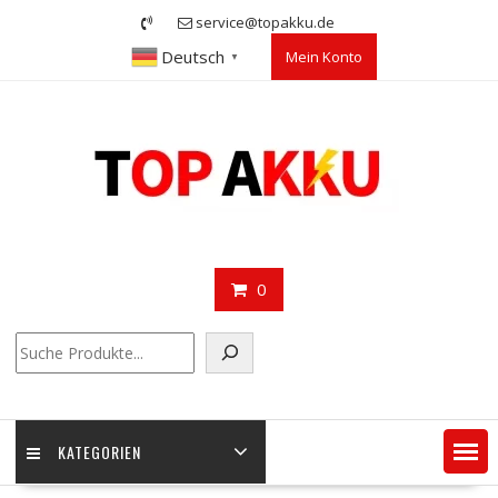
Skip
service@topakku.de
to
Deutsch
Mein Konto
content
▼
0
Suchen
KATEGORIEN