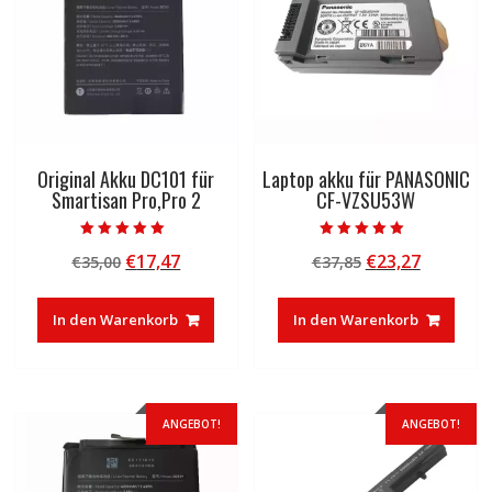
Original Akku DC101 für
Laptop akku für PANASONIC
Smartisan Pro,Pro 2
CF-VZSU53W
Bewertet mit
Bewertet mit
Ursprünglicher
Aktueller
Ursprünglicher
Aktuelle
€
17,47
€
23,27
€
35,00
€
37,85
5.00
5.00
von 5
von 5
Preis
Preis
Preis
Preis
war:
ist:
war:
ist:
In den Warenkorb
In den Warenkorb
€35,00
€17,47.
€37,85
€23,27.
ANGEBOT!
ANGEBOT!