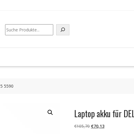
Suchen
G5 5590
Laptop akku für D
Ursprünglicher
Aktueller
€
105,70
€
70,13
Preis
Preis