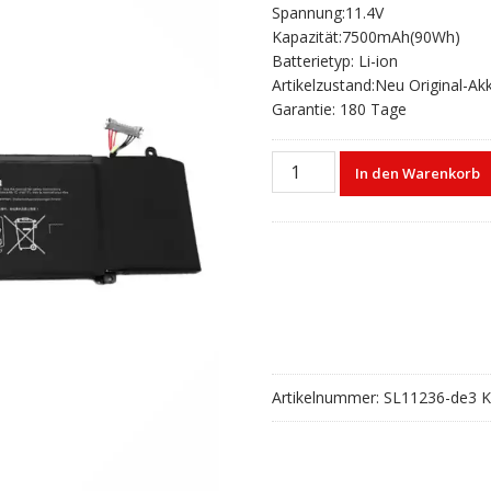
Spannung:11.4V
war:
ist:
Kapazität:7500mAh(90Wh)
€105,70
€70,13.
Batterietyp: Li-ion
Artikelzustand:Neu Original-Ak
Garantie: 180 Tage
Laptop
In den Warenkorb
akku
für
DELL
G7
7590,G5
5590
Menge
Artikelnummer:
SL11236-de3
K