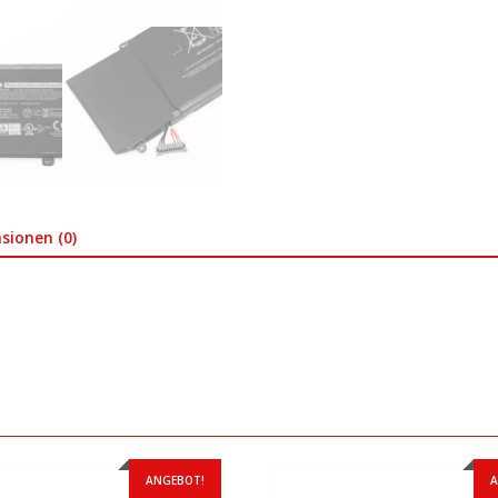
sionen (0)
ANGEBOT!
A