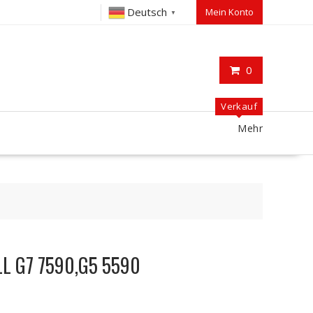
Deutsch
Mein Konto
▼
0
Verkauf
Mehr
ELL G7 7590,G5 5590