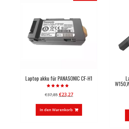
Laptop akku für PANASONIC CF-H1
L
W150,
Bewertet mit
Ursprünglicher
Aktueller
€
23,27
€
37,85
4.50
von 5
Preis
Preis
war:
ist:
In den Warenkorb
€37,85
€23,27.