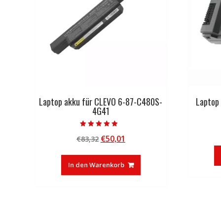
Laptop akku für CLEVO 6-87-C480S-
Laptop
4G41
Bewertet mit
Ursprünglicher
Aktueller
€
50,01
€
83,32
4.50
von 5
Preis
Preis
war:
ist:
In den Warenkorb
€83,32
€50,01.