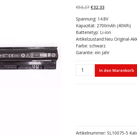
5.00
von 5,
basierend auf
Ursprünglicher
Aktueller
€
53,27
€
32,33
Kundenbewertun
gen
Preis
Preis
Spannung: 14.8V
war:
ist:
Kapazität: 2700mAh (40Wh)
€53,27
€32,33.
Batterietyp: Li-ion
Artikelzustand:Neu Original-Ak
Farbe: schwarz
Garantie: ein Jahr
Laptop
In den Warenkorb
akku
für
DELL
GXVJ3
Menge
Artikelnummer:
SL10075-5
Kat