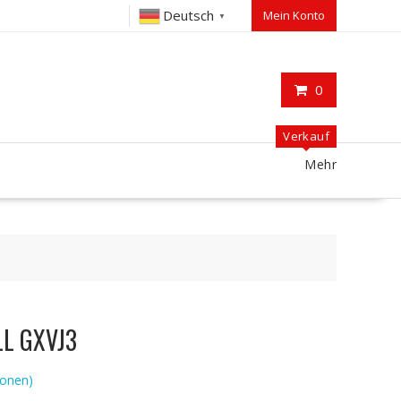
Deutsch
Mein Konto
▼
0
Verkauf
Mehr
LL GXVJ3
onen)