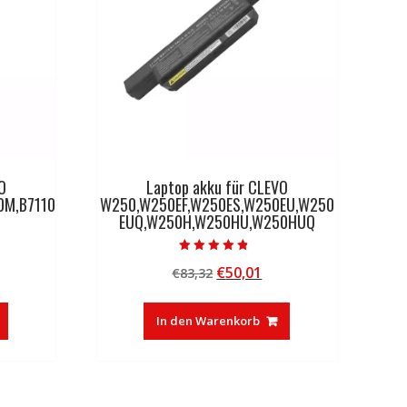
O
Laptop akku für CLEVO
0M,B7110
W250,W250EF,W250ES,W250EU,W250
EUQ,W250H,W250HU,W250HUQ
Bewertet mit
licher
tueller
Ursprünglicher
Aktueller
€
50,01
€
83,32
4.50
von 5
eis
Preis
Preis
:
war:
ist:
In den Warenkorb
0,01.
€83,32
€50,01.