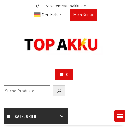
Skip
service@topakku.de
to
Deutsch
Mein Konto
content
▼
0
Suchen
KATEGORIEN