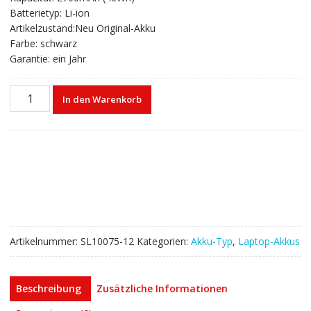
€53,27
€32,33.
Batterietyp: Li-ion
Artikelzustand:Neu Original-Akku
Farbe: schwarz
Garantie: ein Jahr
Laptop
In den Warenkorb
akku
für
DELL
Inspiron
15
3000
Series
(3558)
Menge
Artikelnummer:
SL10075-12
Kategorien:
Akku-Typ
,
Laptop-Akkus
Beschreibung
Zusätzliche Informationen