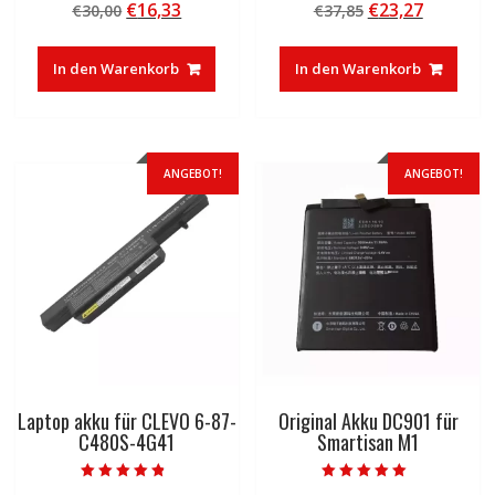
Ursprünglicher
Aktueller
Ursprünglicher
Aktuelle
€
16,33
€
23,27
€
30,00
€
37,85
4.50
5.00
von 5
von 5
Preis
Preis
Preis
Preis
war:
ist:
war:
ist:
In den Warenkorb
In den Warenkorb
€30,00
€16,33.
€37,85
€23,27.
ANGEBOT!
ANGEBOT!
Laptop akku für CLEVO 6-87-
Original Akku DC901 für
C480S-4G41
Smartisan M1
Bewertet mit
Bewertet mit