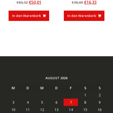
Ursprünglicher
Aktueller
Ursprünglicher
Aktuelle
€
50,01
€
16,33
€
83,32
€
30,00
4.50
5.00
von 5
von 5
Preis
Preis
Preis
Preis
war:
ist:
war:
ist:
In den Warenkorb
In den Warenkorb
€83,32
€50,01.
€30,00
€16,33.
AUGUST 2026
M
D
M
D
F
S
S
1
2
3
4
5
6
7
8
9
10
11
12
13
14
15
16