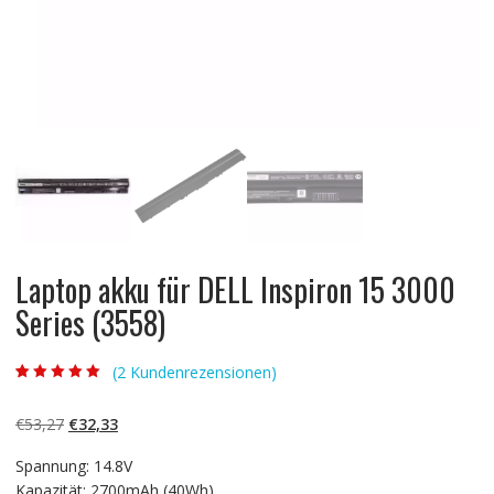
Laptop akku für DELL Inspiron 15 3000
Series (3558)
(
2
Kundenrezensionen)
Bewertet mit
2
5.00
von 5,
basierend auf
Ursprünglicher
Aktueller
€
53,27
€
32,33
Kundenbewertun
gen
Preis
Preis
Spannung: 14.8V
war:
ist:
Kapazität: 2700mAh (40Wh)