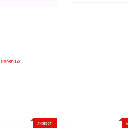
sionen (2)
ANGEBOT!
A