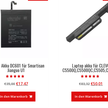
l Akku DC601 für Smartisan
Laptop akku für CLEV
Jianguo U1
C5500Q,C5500QC,C5505,
Bewertet mit
Bewertet mit
Ursprünglicher
Aktueller
Ursprüng
Ak
€
17,47
€
50,01
€
35,00
€
83,32
5.00
5.00
von 5
von 5
Preis
Preis
Preis
Pr
war:
ist:
war:
ist
In den Warenkorb
In den Warenkorb
€35,00
€17,47.
€83,32
€5