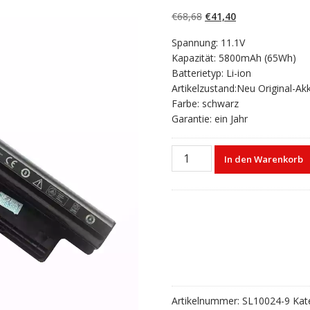
4.50
von 5,
basierend auf
Ursprünglicher
Aktueller
€
68,68
€
41,40
Kundenbewert
ungen
Preis
Preis
Spannung: 11.1V
war:
ist:
Kapazität: 5800mAh (65Wh)
€68,68
€41,40.
Batterietyp: Li-ion
Artikelzustand:Neu Original-Ak
Farbe: schwarz
Garantie: ein Jahr
Laptop
In den Warenkorb
akku
für
DELL
Inspiron
15R-
5521
Menge
Artikelnummer:
SL10024-9
Kat