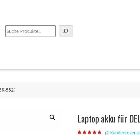
Suchen
15R-5521
Laptop akku für DE
(
2
Kundenrezensi
Bewertet mit
2