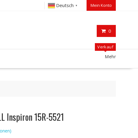
Deutsch
Mein Konto
▼
0
Verkauf
Mehr
LL Inspiron 15R-5521
onen)