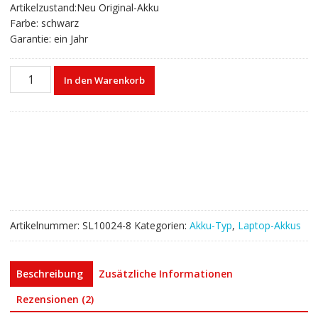
Artikelzustand:Neu Original-Akku
Farbe: schwarz
Garantie: ein Jahr
Laptop
In den Warenkorb
akku
für
DELL
Inspiron
15R-
5537
Menge
Artikelnummer:
SL10024-8
Kategorien:
Akku-Typ
,
Laptop-Akkus
Beschreibung
Zusätzliche Informationen
Rezensionen (2)