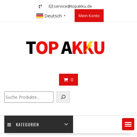
Skip
service@topakku.de
to
Deutsch
Mein Konto
content
▼
0
Suchen
KATEGORIEN