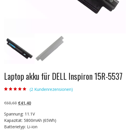
Laptop akku für DELL Inspiron 15R-5537
(
2
Kundenrezensionen)
Bewertet mit
2
5.00
von 5,
basierend auf
Ursprünglicher
Aktueller
€
68,68
€
41,40
Kundenbewertun
gen
Preis
Preis
Spannung: 11.1V
war:
ist:
Kapazität: 5800mAh (65Wh)
€68,68
€41,40.
Batterietyp: Li-ion