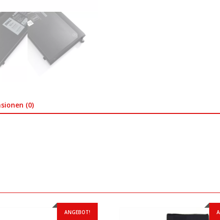
sionen (0)
ANGEBOT!
A