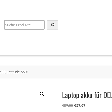
Suchen
580,Latitude 5591
Laptop akku für DE
Ursprünglicher
Aktueller
€
87,00
€
57,67
Preis
Preis