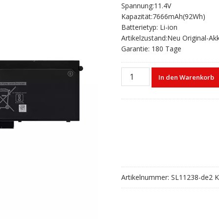
Spannung:11.4V
war:
ist:
Kapazität:7666mAh(92Wh)
€87,00
€57,67.
Batterietyp: Li-ion
Artikelzustand:Neu Original-Ak
Garantie: 180 Tage
Laptop
In den Warenkorb
akku
für
DELL
Latitude
5580,Latitude
5591
Menge
Artikelnummer:
SL11238-de2
K