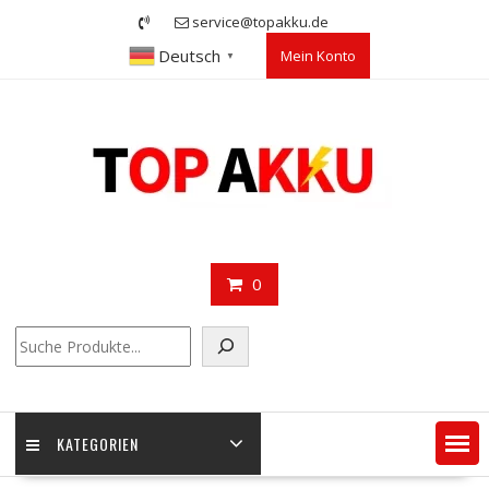
Skip
service@topakku.de
to
Deutsch
Mein Konto
content
▼
0
Suchen
KATEGORIEN