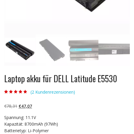
Laptop akku für DELL Latitude E5530
(
2
Kundenrezensionen)
Bewertet mit
2
5.00
von 5,
basierend auf
Ursprünglicher
Aktueller
€
78,31
€
47,07
Kundenbewertun
gen
Preis
Preis
Spannung: 11.1V
war:
ist:
Kapazität: 8700mAh (97Wh)
€78,31
€47,07.
Batterietyp: Li-Polymer