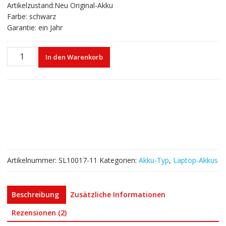
Artikelzustand:Neu Original-Akku
Farbe: schwarz
Garantie: ein Jahr
Laptop
In den Warenkorb
akku
für
DELL
Latitude
E5530
Menge
Artikelnummer:
SL10017-11
Kategorien:
Akku-Typ
,
Laptop-Akkus
Beschreibung
Zusätzliche Informationen
Rezensionen (2)