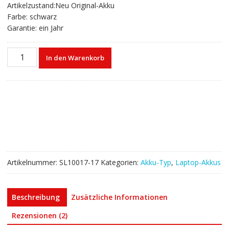
Artikelzustand:Neu Original-Akku
Farbe: schwarz
Garantie: ein Jahr
Laptop
In den Warenkorb
akku
für
DELL
Lattitude
E6440
Menge
Artikelnummer:
SL10017-17
Kategorien:
Akku-Typ
,
Laptop-Akkus
Beschreibung
Zusätzliche Informationen
Rezensionen (2)