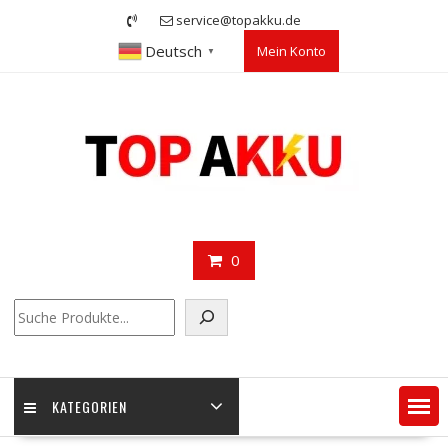
Skip
service@topakku.de
to
Deutsch
Mein Konto
content
▼
0
Suchen
KATEGORIEN