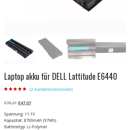
Laptop akku für DELL Lattitude E6440
(
2
Kundenrezensionen)
Bewertet mit
2
5.00
von 5,
basierend auf
Ursprünglicher
Aktueller
€
78,31
€
47,07
Kundenbewertun
gen
Preis
Preis
Spannung: 11.1V
war:
ist:
Kapazität: 8700mAh (97Wh)
€78,31
€47,07.
Batterietyp: Li-Polymer