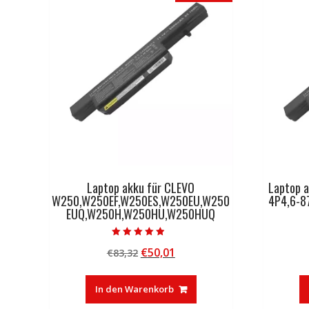
Laptop akku für CLEVO
Laptop 
W250,W250EF,W250ES,W250EU,W250
4P4,6-8
EUQ,W250H,W250HU,W250HUQ
Bewertet mit
Ursprünglicher
Aktueller
€
50,01
€
83,32
4.50
von 5
Preis
Preis
war:
ist:
In den Warenkorb
€83,32
€50,01.