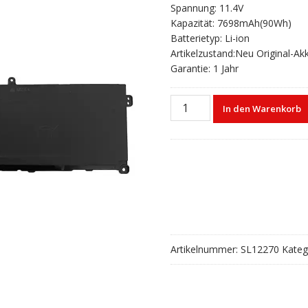
Spannung: 11.4V
Kapazität: 7698mAh(90Wh)
Batterietyp: Li-ion
Artikelzustand:Neu Original-Ak
Garantie: 1 Jahr
Laptop
In den Warenkorb
akku
für
DELL
M02R0,Alienware
X16
R1
Menge
Artikelnummer:
SL12270
Kateg