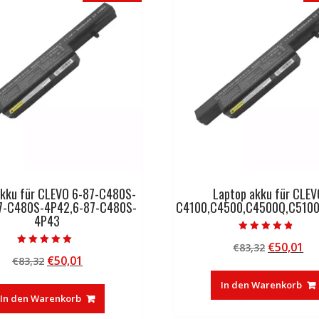
akku für CLEVO 6-87-C480S-
Laptop akku für CLEV
7-C480S-4P42,6-87-C480S-
C4100,C4500,C4500Q,C5100
4P43
Bewertet mit
Ursprüng
Ak
€
50,01
€
83,32
4.50
Bewertet mit
von 5
Ursprünglicher
Aktueller
€
50,01
€
83,32
Preis
Pr
5.00
von 5
Preis
Preis
war:
ist
In den Warenkorb
war:
ist:
€83,32
€5
In den Warenkorb
€83,32
€50,01.