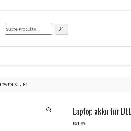
Suchen
ienware X16 R1
Laptop akku für D
€
61,99