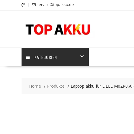
Skip
service@topakku.de
to
content
KATEGORIEN
Home
Produkte
Laptop akku für DELL M02R0,Al