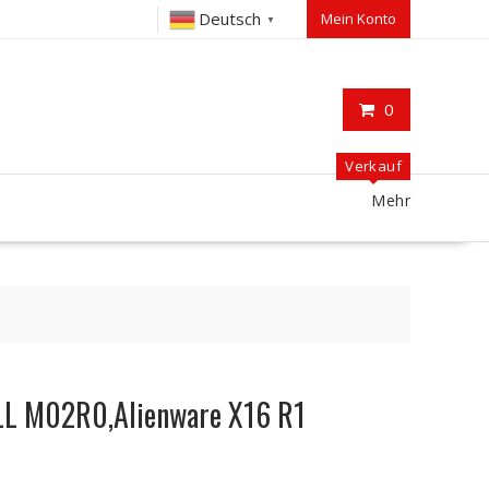
Deutsch
Mein Konto
▼
0
Verkauf
Mehr
ELL M02R0,Alienware X16 R1