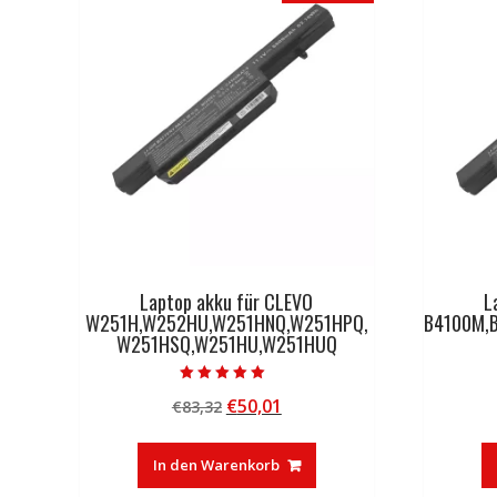
Laptop akku für CLEVO
L
W251H,W252HU,W251HNQ,W251HPQ,
B4100M,
W251HSQ,W251HU,W251HUQ
Bewertet mit
Ursprünglicher
Aktueller
€
50,01
€
83,32
5.00
von 5
Preis
Preis
war:
ist:
In den Warenkorb
€83,32
€50,01.