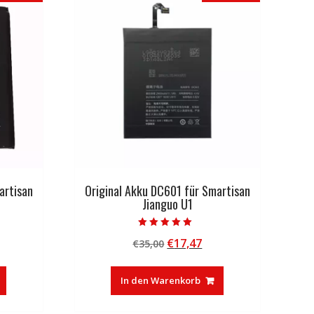
artisan
Original Akku DC601 für Smartisan
Jianguo U1
Bewertet mit
licher
tueller
Ursprünglicher
Aktueller
€
17,47
€
35,00
5.00
von 5
eis
Preis
Preis
:
war:
ist:
In den Warenkorb
6,33.
€35,00
€17,47.