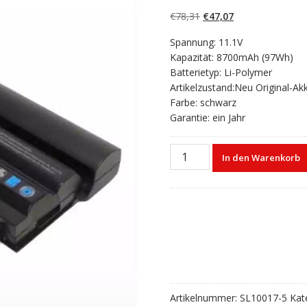
5.00
von 5,
basierend auf
Ursprünglicher
Aktueller
€
78,31
€
47,07
Kundenbewertun
gen
Preis
Preis
Spannung: 11.1V
war:
ist:
Kapazität: 8700mAh (97Wh)
€78,31
€47,07.
Batterietyp: Li-Polymer
Artikelzustand:Neu Original-Ak
Farbe: schwarz
Garantie: ein Jahr
Laptop
In den Warenkorb
akku
für
DELL
NHXVW
Menge
Artikelnummer:
SL10017-5
Kat