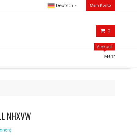
Deutsch
Mein Konto
▼
0
Verkauf
Mehr
ELL NHXVW
onen)