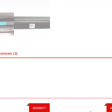
sionen (2)
ANGEBOT!
A