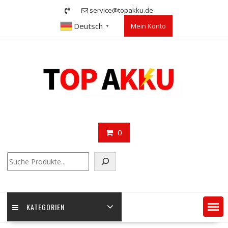
Skip
service@topakku.de
to
Deutsch
Mein Konto
content
▼
0
Suchen
KATEGORIEN