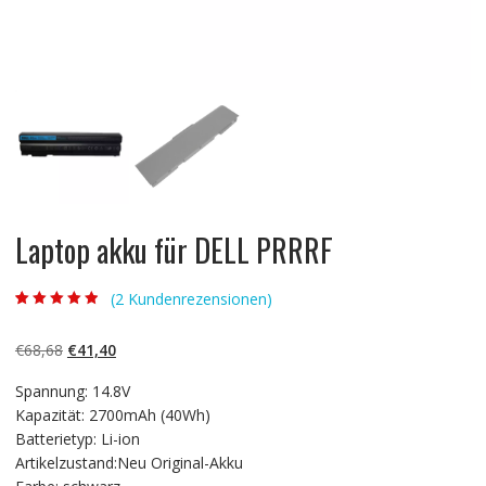
Laptop akku für DELL PRRRF
(
2
Kundenrezensionen)
Bewertet mit
2
4.50
von 5,
basierend auf
Ursprünglicher
Aktueller
€
68,68
€
41,40
Kundenbewert
ungen
Preis
Preis
Spannung: 14.8V
war:
ist:
Kapazität: 2700mAh (40Wh)
€68,68
€41,40.
Batterietyp: Li-ion
Artikelzustand:Neu Original-Akku