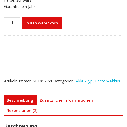
Farbe: schwarz
Garantie: ein Jahr
Laptop
In den Warenkorb
akku
für
DELL
PRRRF
Menge
Artikelnummer:
SL10127-1
Kategorien:
Akku-Typ
,
Laptop-Akkus
Beschreibung
Zusätzliche Informationen
Rezensionen (2)
Beschreibung