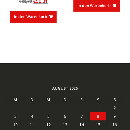
Ursprünglicher
Aktueller
€
50,01
€
83,32
5.00
war:
ist:
von 5
In den Warenkorb
Preis
Preis
€35,00
€17,47.
war:
ist:
In den Warenkorb
€83,32
€50,01.
AUGUST 2026
M
D
M
D
F
S
S
1
2
3
4
5
6
7
8
9
10
11
12
13
14
15
16