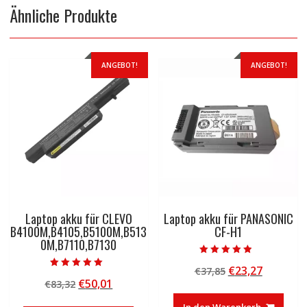
Ähnliche Produkte
ANGEBOT!
ANGEBOT!
Laptop akku für CLEVO
Laptop akku für PANASONIC
B4100M,B4105,B5100M,B513
CF-H1
0M,B7110,B7130
Bewertet mit
Ursprünglicher
Aktuelle
€
23,27
€
37,85
4.50
Bewertet mit
von 5
Ursprünglicher
Aktueller
€
50,01
€
83,32
Preis
Preis
5.00
von 5
Preis
Preis
war:
ist:
In den Warenkorb