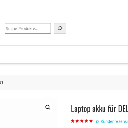
Suchen
21
Laptop akku für DE
(
2
Kundenrezensi
Bewertet mit
2