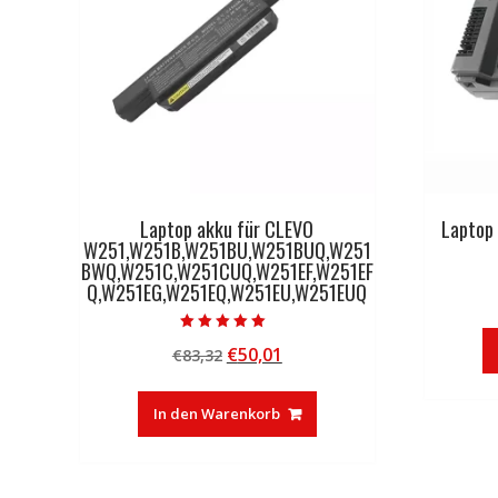
Laptop akku für CLEVO
Laptop
W251,W251B,W251BU,W251BUQ,W251
BWQ,W251C,W251CUQ,W251EF,W251EF
Q,W251EG,W251EQ,W251EU,W251EUQ
Bewertet mit
Ursprünglicher
Aktueller
€
50,01
€
83,32
5.00
von 5
Preis
Preis
war:
ist:
In den Warenkorb
€83,32
€50,01.