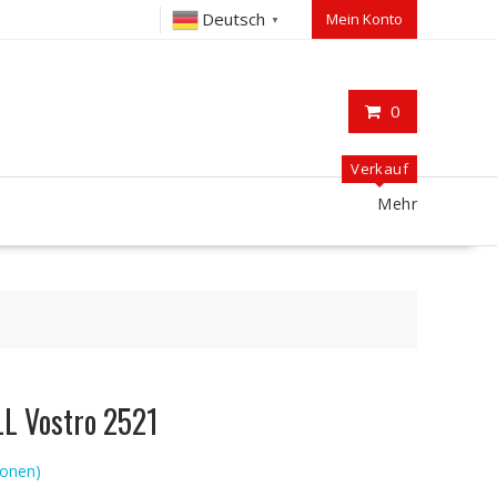
Deutsch
Mein Konto
▼
0
Verkauf
Mehr
LL Vostro 2521
onen)