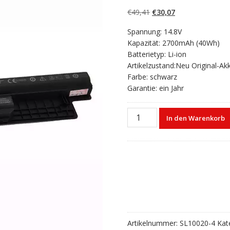
5.00
von 5,
basierend auf
Ursprünglicher
Aktueller
€
49,41
€
30,07
Kundenbewertun
gen
Preis
Preis
Spannung: 14.8V
war:
ist:
Kapazität: 2700mAh (40Wh)
€49,41
€30,07.
Batterietyp: Li-ion
Artikelzustand:Neu Original-Ak
Farbe: schwarz
Garantie: ein Jahr
Laptop
In den Warenkorb
akku
für
DELL
Vostro
2521
Menge
Artikelnummer:
SL10020-4
Kat