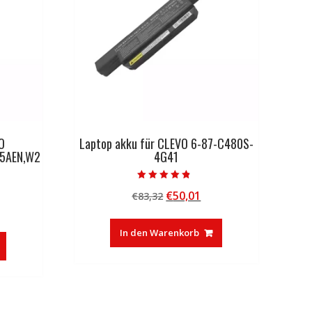
O
Laptop akku für CLEVO 6-87-C480S-
5AEN,W2
4G41
Bewertet mit
Ursprünglicher
Aktueller
€
50,01
€
83,32
4.50
von 5
licher
tueller
Preis
Preis
eis
war:
ist:
In den Warenkorb
:
€83,32
€50,01.
0,01.