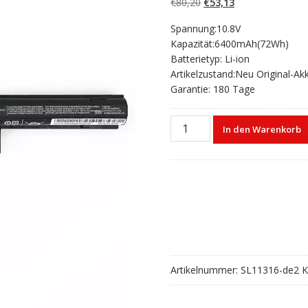
Ursprünglicher
Aktueller
€
80,20
€
53,13
Preis
Preis
Spannung:10.8V
war:
ist:
Kapazität:6400mAh(72Wh)
€80,20
€53,13.
Batterietyp: Li-ion
Artikelzustand:Neu Original-Ak
Garantie: 180 Tage
Laptop
In den Warenkorb
akku
für
FUJITSU
LifeBook
A514,A544,A555,A557,AH544,
Menge
Artikelnummer:
SL11316-de2
K