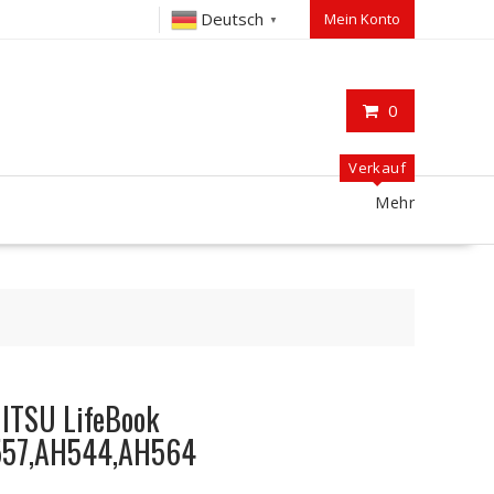
Deutsch
Mein Konto
▼
0
Verkauf
Mehr
JITSU LifeBook
557,AH544,AH564