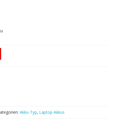
ku
AH564
ategorien:
Akku-Typ
,
Laptop-Akkus