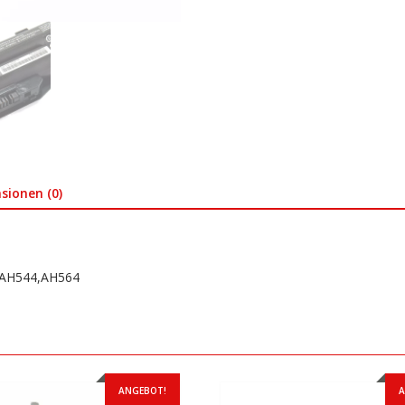
sionen (0)
7,AH544,AH564
ANGEBOT!
A