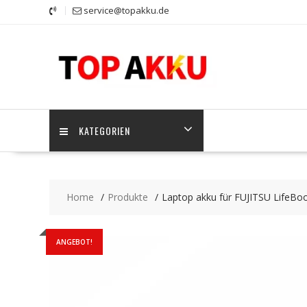
Skip
service@topakku.de
to
content
KATEGORIEN
Home
Produkte
Laptop akku für FUJITSU LifeB
ANGEBOT!