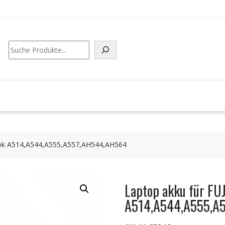
Suchen
ook A514,A544,A555,A557,AH544,AH564
Laptop akku für FU
A514,A544,A555,A